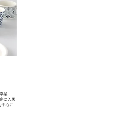
卒業
房に入居
を中心に