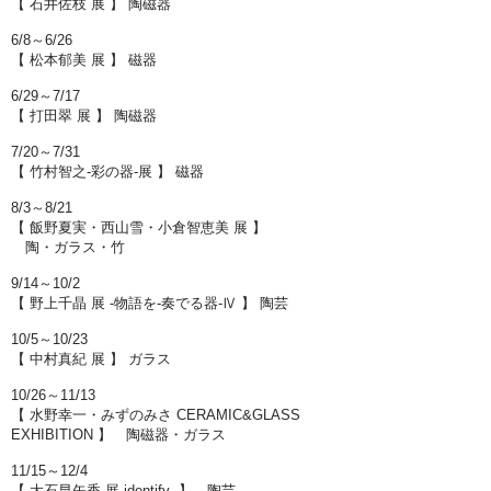
【 石井佐枝 展 】 陶磁器
6/8～6/26
【 松本郁美 展 】 磁器
6/29～7/17
【 打田翠 展 】 陶磁器
7/20～7/31
【 竹村智之-彩の器-展 】 磁器
8/3～8/21
【 飯野夏実・西山雪・小倉智恵美 展 】
陶・ガラス・竹
9/14～10/2
【 野上千晶 展 -物語を-奏でる器-Ⅳ 】 陶芸
10/5～10/23
【 中村真紀 展 】 ガラス
10/26～11/13
【 水野幸一・みずのみさ CERAMIC&GLASS
EXHIBITION 】 陶磁器・ガラス
11/15～12/4
【 大石早矢香 展-identify- 】 陶芸