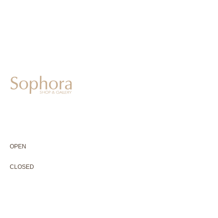
604-0931
京都市中京区二条通寺町東入ル榎木町77-1 延寿堂ビル1F
075-211-5552
enjyudo-gallery@sophora.jp
OPEN 10:00-18:30（展覧会最終日17:30迄）
OPEN
10:00-18:30（Last day of exhibition -17:30）
CLOSED 木曜定休・水曜不定休
CLOSED
Thursday +Wednesday, irregularly
※ 駐車場はございません。近隣のコインパーキングをご利用下さい
※ HP内の全ての写真の無断転用・無断転載は、禁止いたします