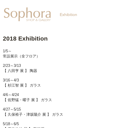
Exhibition
【Sophora20周年企
2018 Exhibition
1/5～
常設展示（全フロア）
2/23～3/13
【 八田亨 展 】 陶器
3/16～4/3
【 杉江智 展 】 ガラス
4/6～4/24
【 佐野猛・曜子 展 】 ガラス
4/27～5/15
【 久保裕子・津坂陽介 展 】 ガラス
5/18～6/5