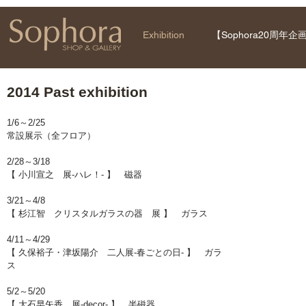
Exhibition
【Sophora20周年企
2014 Past exhibition
1/6～2/25
常設展示（全フロア）
2/28～3/18
【 小川宣之 展-ハレ！- 】 磁器
3/21～4/8
【 杉江智 クリスタルガラスの器 展 】 ガラス
4/11～4/29
【 久保裕子・津坂陽介 二人展-春ごとの日- 】 ガラ
ス
5/2～5/20
【 大石早矢香 展-decor- 】 半磁器