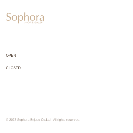
604-0931
京都市中京区二条通寺町東入ル榎木町77-1 延寿堂ビル1F
075-211-5552
enjyudo-gallery@sophora.jp
OPEN 10:00-18:30（展覧会最終日17:30迄）
OPEN
10:00-18:30（Last day of exhibition -17:30）
CLOSED 木曜定休・水曜不定休
CLOSED
Thursday +Wednesday, irregularly
※ 駐車場はございません。近隣のコインパーキングをご利用下さい
※ HP内の全ての写真の無断転用・無断転載は、禁止いたします
© 2017 Sophora Enjudo Co.Ltd. All rights reserved.