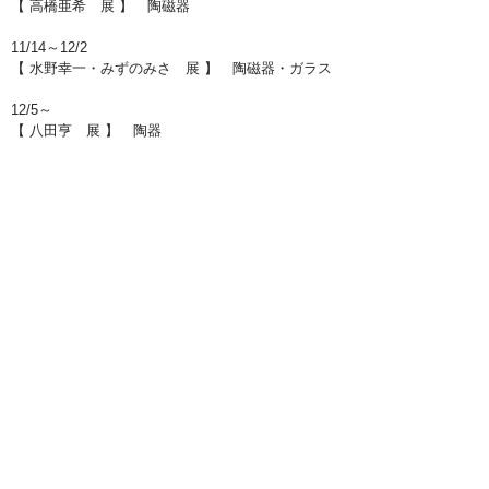
【 高橋亜希 展 】 陶磁器
11/14～12/2
【 水野幸一・みずのみさ 展 】 陶磁器・ガラス
12/5～
【 八田亨 展 】 陶器