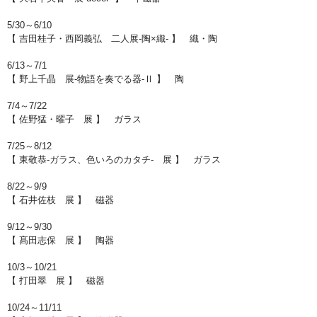
5/30～6/10
【 吉田桂子・西岡義弘 二人展-陶×織- 】 織・陶
6/13～7/1
【 野上千晶 展-物語を奏でる器-Ⅱ 】 陶
7/4～7/22
【 佐野猛・曜子 展 】 ガラス
7/25～8/12
【 東敬恭-ガラス、色いろのカタチ- 展 】 ガラス
8/22～9/9
【 石井佐枝 展 】 磁器
9/12～9/30
【 髙田志保 展 】 陶器
10/3～10/21
【 打田翠 展 】 磁器
10/24～11/11