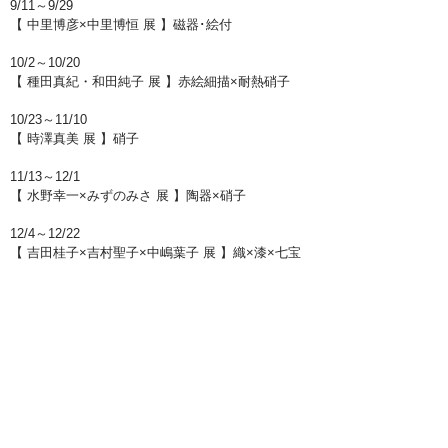
9/11～9/29
【 中里博彦×中里博恒 展 】磁器･絵付
10/2～10/20
【 種田真紀・和田純子 展 】赤絵細描×耐熱硝子
10/23～11/10
【 時澤真美 展 】硝子
11/13～12/1
【 水野幸一×みずのみさ 展 】陶器×硝子
12/4～12/22
​【 吉田桂子×吉村聖子×中嶋葉子 展 】織×漆×七宝