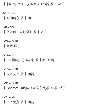
【 杉江智 クリスタルガラスの器 展 】 硝子
4/17～5/5
【 金田萌永 展 】陶
5/8～5/26
【 佐野猛・佐野曜子 展 】硝子
5/29～6/16
【 常設 展 】
6/19～7/7
【 中村譲司×竹俣勇壱 展 】陶×金属
7/10～7/28
【 松谷文生 展 】陶器
7/31～8/18
【 Sophora 20周年企画展 】陶器･磁器･硝子
8/21～9/8
【 五月女寛 展 】陶芸