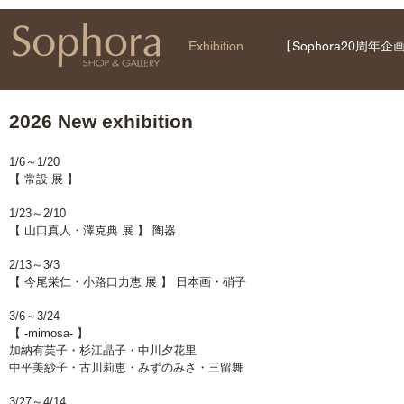
Exhibition
【Sophora20周年企
2026 New exhibition
1/6～1/20
【 常設 展 】
1/23～2/10
【 山口真人・澤克典 展 】 陶器
2/13～3/3
【 今尾栄仁・小路口力恵 展 】 日本画・硝子
3/6～3/24
【 -mimosa- 】
加納有芙子・杉江晶子・中川夕花里
中平美紗子・古川莉恵・みずのみさ・三留舞
3/27～4/14