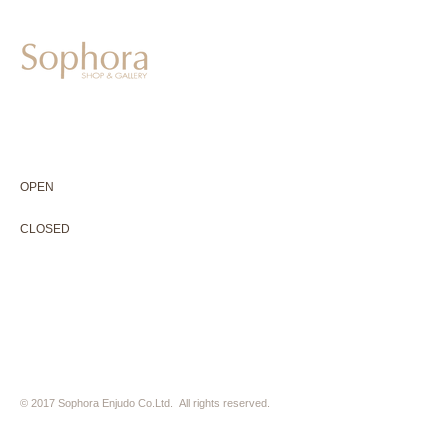
604-0931
京都市中京区二条通寺町東入ル榎木町77-1 延寿堂ビル1F
075-211-5552
enjyudo-gallery@sophora.jp
OPEN 10:00-18:30（展覧会最終日17:30迄）
OPEN
10:00-18:30（Last day of exhibition -17:30）
CLOSED 木曜定休・水曜不定休
CLOSED
Thursday +Wednesday, irregularly
※ 駐車場はございません。近隣のコインパーキングをご利用下さい
※ HP内の全ての写真の無断転用・無断転載は、禁止いたします
© 2017 Sophora Enjudo Co.Ltd. All rights reserved.