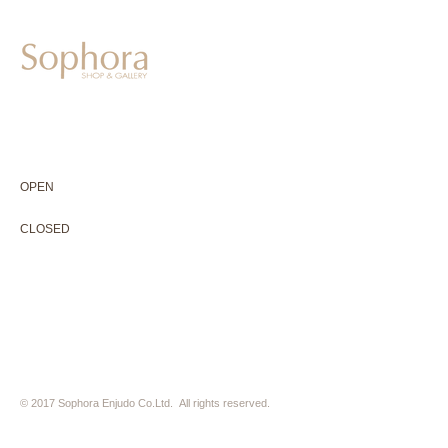
604-0931
京都市中京区二条通寺町東入ル榎木町77-1 延寿堂ビル1F
075-211-5552
enjyudo-gallery@sophora.jp
OPEN 10:00-18:30（展覧会最終日17:30迄）
OPEN
10:00-18:30（Last day of exhibition -17:30）
CLOSED 木曜定休・水曜不定休
CLOSED
Thursday +Wednesday, irregularly
※ 駐車場はございません。近隣のコインパーキングをご利用下さい
※ HP内の全ての写真の無断転用・無断転載は、禁止いたします
© 2017 Sophora Enjudo Co.Ltd. All rights reserved.