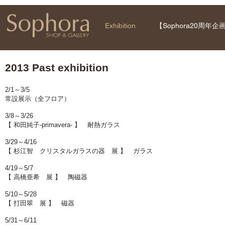
Exhibition
【Sophora20周年企
2013 Past exhibition
2/1～3/5
常設展示（全フロア）
3/8～3/26
【 和田純子-primavera- 】 耐熱ガラス
3/29～4/16
【 杉江智 クリスタルガラスの器 展 】 ガラス
4/19～5/7
【 高橋亜希 展 】 陶磁器
5/10～5/28
【 打田翠 展 】 磁器
5/31～6/11