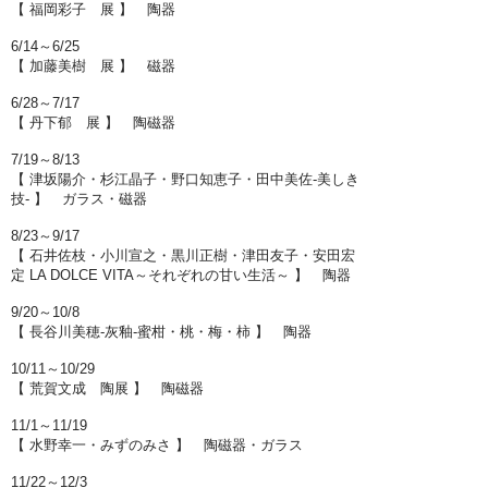
【 福岡彩子 展 】 陶器
6/14～6/25
【 加藤美樹 展 】 磁器
6/28～7/17
【 丹下郁 展 】 陶磁器
7/19～8/13
【 津坂陽介・杉江晶子・野口知恵子・田中美佐-美しき
技- 】 ガラス・磁器
8/23～9/17
【 石井佐枝・小川宣之・黒川正樹・津田友子・安田宏
定 LA DOLCE VITA～それぞれの甘い生活～ 】 陶器
9/20～10/8
【 長谷川美穂-灰釉-蜜柑・桃・梅・柿 】 陶器
10/11～10/29
【 荒賀文成 陶展 】 陶磁器
11/1～11/19
【 水野幸一・みずのみさ 】 陶磁器・ガラス
11/22～12/3