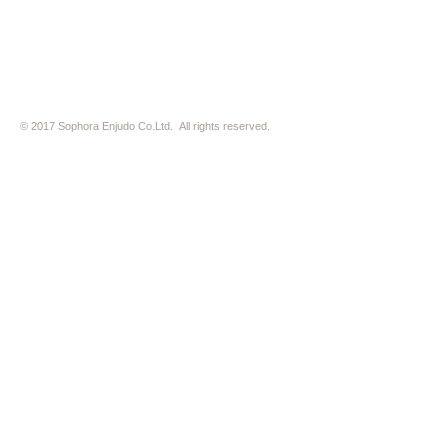
※ HP内の全ての写真の無断転用・無断転載は、禁止いたします
© 2017 Sophora Enjudo Co.Ltd. All rights reserved.