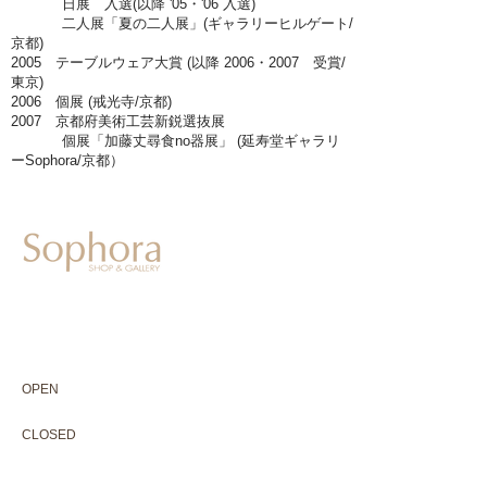
日展 入選(以降 '05・'06 入選)
二人展「夏の二人展」(ギャラリーヒルゲート/
京都)
2005 テーブルウェア大賞 (以降 2006・2007 受賞/
東京)
2006 個展 (戒光寺/京都)
2007 京都府美術工芸新鋭選抜展
個展「加藤丈尋食no器展」 (延寿堂ギャラリ
ーSophora/京都）
604-0931
京都市中京区二条通寺町東入ル榎木町77-1 延寿堂ビル1F
075-211-5552
enjyudo-gallery@sophora.jp
OPEN 10:00-18:30（展覧会最終日17:30迄）
OPEN
10:00-18:30（Last day of exhibition -17:30）
CLOSED 木曜定休・水曜不定休
CLOSED
Thursday +Wednesday, irregularly
※ 駐車場はございません。近隣のコインパーキングをご利用下さい