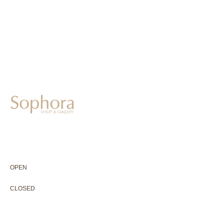
604-0931
京都市中京区二条通寺町東入ル榎木町77-1 延寿堂ビル1F
075-211-5552
enjyudo-gallery@sophora.jp
OPEN 10:00-18:30（展覧会最終日17:30迄）
OPEN
10:00-18:30（Last day of exhibition -17:30）
CLOSED 木曜定休・水曜不定休
CLOSED
Thursday +Wednesday, irregularly
※ 駐車場はございません。近隣のコインパーキングをご利用下さい
※ HP内の全ての写真の無断転用・無断転載は、禁止いたします