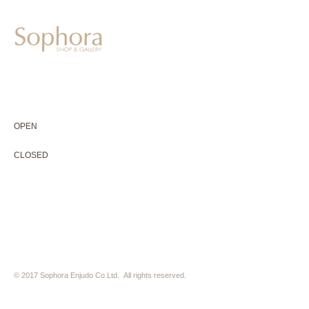
604-0931
京都市中京区二条通寺町東入ル榎木町77-1 延寿堂ビル1F
075-211-5552
enjyudo-gallery@sophora.jp
OPEN 10:00-18:30（展覧会最終日17:30迄）
OPEN
10:00-18:30（Last day of exhibition -17:30）
CLOSED 木曜定休・水曜不定休
CLOSED
Thursday +Wednesday, irregularly
※ 駐車場はございません。近隣のコインパーキングをご利用下さい
※ HP内の全ての写真の無断転用・無断転載は、禁止いたします
© 2017 Sophora Enjudo Co.Ltd. All rights reserved.