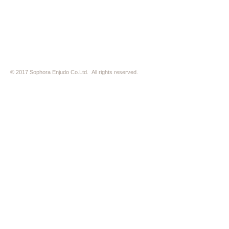
※ HP内の全ての写真の無断転用・無断転載は、禁止いたします
© 2017 Sophora Enjudo Co.Ltd. All rights reserved.