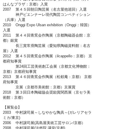
はんなプラザ：京都）入賞
2007 第４５回朝日陶芸展（名古屋他巡回）入選
神戸ビエンナーレ現代陶芸コンペティション
（兵庫）入選
2010 Onggi Expo Ulsan exhibition（Onggi：韓国）
入選
2011 第４４回青窯会作陶展（京都陶磁器会館：京
都）銀賞
長三賞常滑陶芸展（愛知県陶磁資料館：名古
屋）入選
2012 第４５回青窯会作陶展（ilcappello：京都） 京
都府知事賞
第24回工芸美術創工会展（京都文化博物館：
京都）京都府知事賞
2013 第４６回青窯会作陶展（松頼庵：京都） 京都
府知事賞
京展（京都市美術館：京都）京展賞
2018 第３回日本陶磁協会奨励賞関西展（京セラ美
術館：京都）
【展覧会】
2003 中村譲司展～しなやかな陶具～(ガレリアセラ
ミカ/東京)
2006 中村譲司展(高島屋美術工芸サロン/京都）
2008 中村譲司展(法然院 講堂/京都)