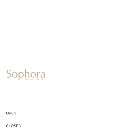
604-0931
京都市中京区二条通寺町東入ル榎木町77-1 延寿堂ビル1F
075-211-5552
enjyudo-gallery@sophora.jp
OPEN 10:00-18:30（展覧会最終日17:30迄）
OPEN
10:00-18:30（Last day of exhibition -17:30）
CLOSED 木曜定休・水曜不定休
CLOSED
Thursday +Wednesday, irregularly
※ 駐車場はございません。近隣のコインパーキングをご利用下さい