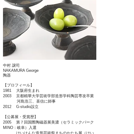
中村 譲司
NAKAMURA George
陶器
【プロフィール】
1981 大阪府生まれ
2003 京都精華大学芸術学部造形学科陶芸専攻卒業
河島浩三、喜信に師事
2012 G-studio設立
【公募展・受賞歴】
2005 第７回国際陶磁器展美濃（セラミックパーク
MINO：岐阜）入選
けいはんな造形芸術祭まちのかたち展（けい