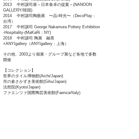
2013 中村譲司展～日本食卓の提案～(NANOON
GALLERY/韓国)
2014 中村譲司陶藝展 〜品◦時光〜（DecoPlay：
台湾）
2017 中村譲司 George Nakamura Pottery Exhibition
-Hospitality-(MaKaRi：NY)
2018 中村譲司 陶展 融熹
×ANYIgallery（ANYIgallery：上海）
その他、2003より個展・グループ展など各地で多数
開催
【コレクション】
世界のタイル博物館(Aichi/Japan)
市の倉さかずき美術館(Gihu/Japan)
法然院(Kyoto/Japan)
ファエンツァ国際陶芸美術館(Faenza/Italy)