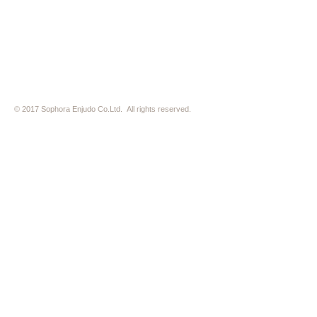
※ 駐車場はございません。近隣のコインパーキングをご利用下さい
※ HP内の全ての写真の無断転用・無断転載は、禁止いたします
© 2017 Sophora Enjudo Co.Ltd. All rights reserved.