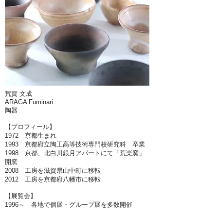
荒賀 文成
ARAGA Fuminari
陶器
【プロフィール】
1972 京都生まれ
1993 京都府立陶工高等技術専門校研究科 卒業
1998 京都、北白川銀月アパートにて「荒楽窯」
開窯
2008 工房を滋賀県山中町に移転
2012 工房を京都府八幡市に移転
【展覧会】
1996～ 各地で個展・グループ展を多数開催