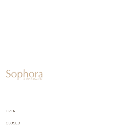
604-0931
京都市中京区二条通寺町東入ル榎木町77-1 延寿堂ビル1F
075-211-5552
enjyudo-gallery@sophora.jp
OPEN 10:00-18:30（展覧会最終日17:30迄）
OPEN
10:00-18:30（Last day of exhibition -17:30）
CLOSED 木曜定休・水曜不定休
CLOSED
Thursday +Wednesday, irregularly