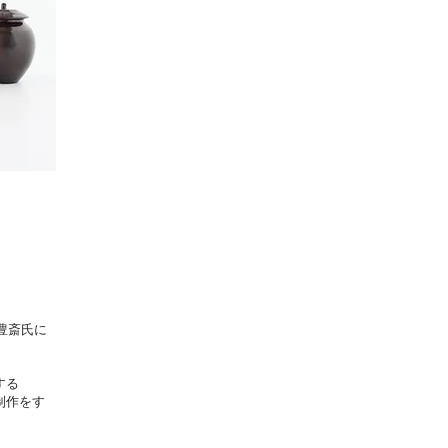
林豊斎氏に
する
制作をす