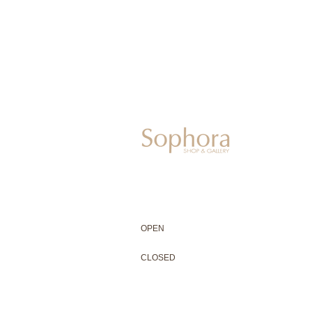
604-0931
京都市中京区二条通寺町東入ル榎木町77-1 延
075-211-5552
enjyudo-gallery@sophora.jp
OPEN 10:00-18:30（展覧会最終日17:3
OPEN
10:00-18:30（Last day of exhibit
CLOSED 木曜定休・水曜不定休
CLOSED
Thursday +Wednesday, irregularly
※ 駐車場はございません。近隣のコインパー
※ HP内の全ての写真の無断転用・無断転載