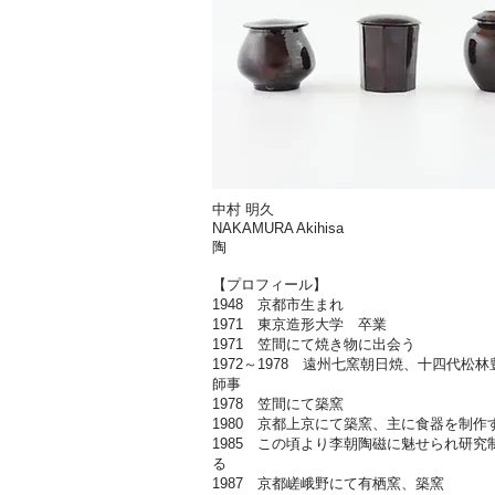
中村 明久
NAKAMURA Akihisa
陶
​【プロフィール】
1948 京都市生まれ
1971 東京造形大学 卒業
1971 笠間にて焼き物に出会う
1972～1978 遠州七窯朝日焼、十四代松
師事
1978 笠間にて築窯
1980 京都上京にて築窯、主に食器を制作
1985 この頃より李朝陶磁に魅せられ研究
る
1987 京都嵯峨野にて有栖窯、築窯