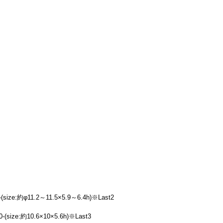
e:約φ11.2～11.5×5.9～6.4h)※Last2
ze:約10.6×10×5.6h)※Last3