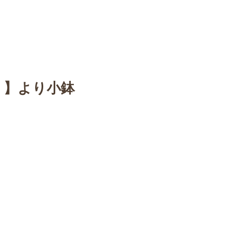
n
【Sophora20周年企画展 】
Gallery
Schedule
C
 】より小鉢