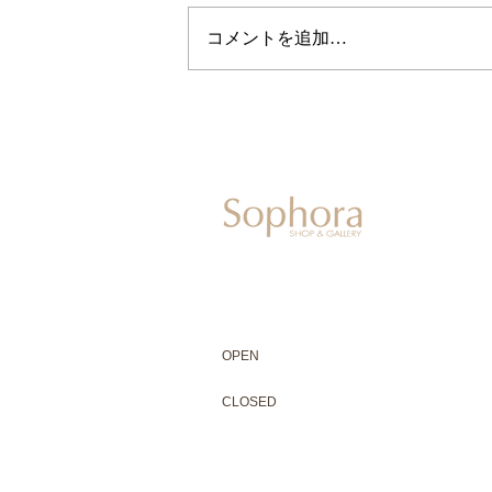
コメントを追加…
604-0931
京都市中京区二条通寺町東入ル榎木町77-1 延
075-211-5552
enjyudo-gallery@sophora.jp
OPEN 10:00-18:30（展覧会最終日17:3
OPEN
10:00-18:30（Last day of exhibit
CLOSED 木曜定休・水曜不定休
CLOSED
Thursday +Wednesday, irregularly
※ 駐車場はございません。近隣のコインパー
※ HP内の全ての写真の無断転用・無断転載