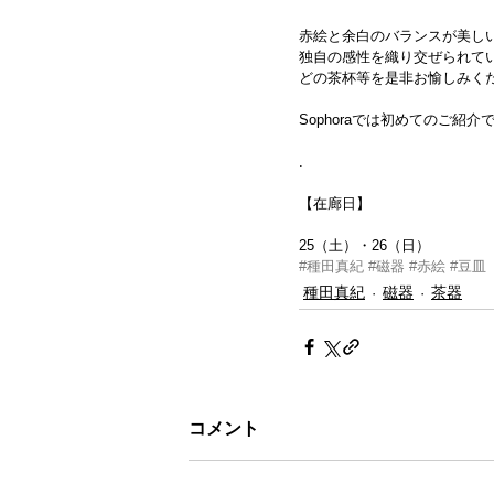
赤絵と余白のバランスが美し
独自の感性を織り交ぜられて
どの茶杯等を是非お愉しみく
Sophoraでは初めてのご紹介
.
【在廊日】　
25（土）・26（日）
#種田真紀
#磁器
#赤絵
#豆皿
種田真紀
磁器
茶器
コメント