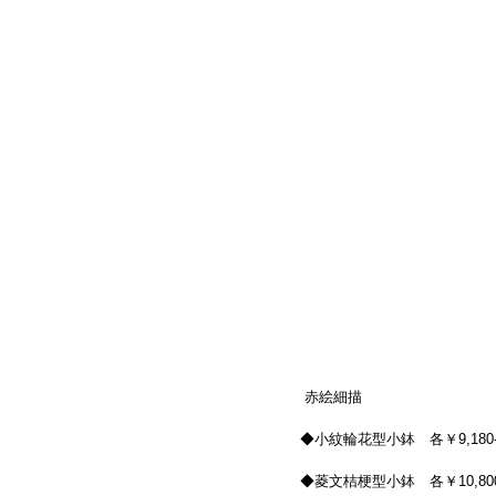
 赤絵細描
◆小紋輪花型小鉢　各￥9,180-(siz
◆菱文桔梗型小鉢　各￥10,800-(si