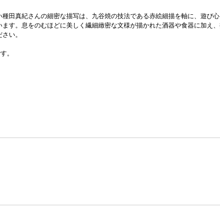
い種田真紀さんの細密な描写は、九谷焼の技法である赤絵細描を軸に、遊び心
います。息をのむほどに美しく繊細緻密な文様が描かれた酒器や食器に加え、
ださい。
です。