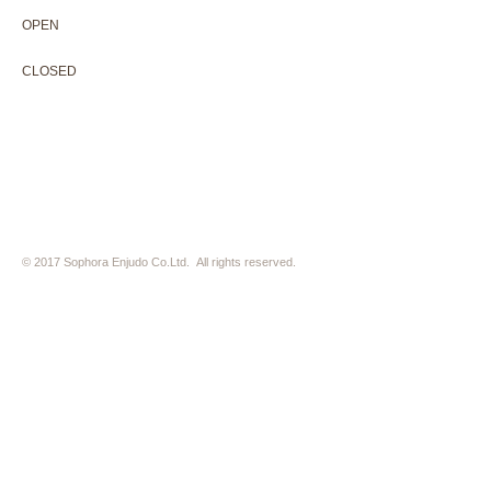
OPEN 10:00-18:30（展覧会最終日17:30迄）
OPEN
10:00-18:30（Last day of exhibition -17:30）
CLOSED 木曜定休・水曜不定休
CLOSED
Thursday +Wednesday, irregularly
※ 駐車場はございません。近隣のコインパーキングをご利用下さい
※ HP内の全ての写真の無断転用・無断転載は、禁止いたします
© 2017 Sophora Enjudo Co.Ltd. All rights reserved.