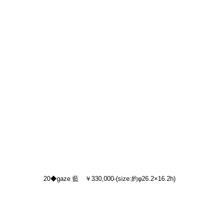
20◆gaze 藍　￥330,000-(size:約φ26.2×16.2h)