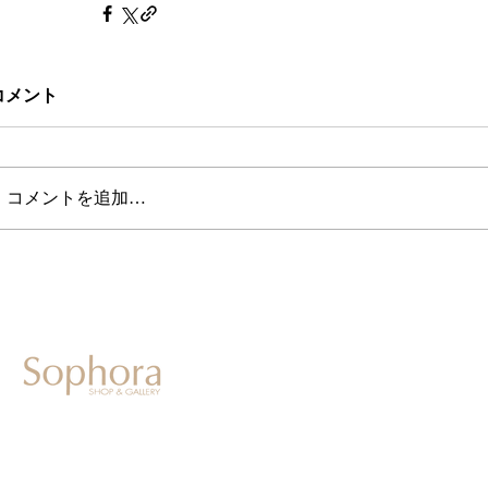
コメント
コメントを追加…
604-0931
京都市中京区二条通寺町東入ル榎木町77-1 延寿堂ビル1F
075-211-5552
enjyudo-gallery@sophora.jp