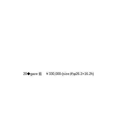
20◆gaze 藍　￥330,000-(size:約φ26.2×16.2h)