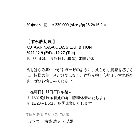
20◆gaze 藍　￥330,000-(size:約φ26.2×16.2h)
.
.
【 有永浩太 展 】
KOTA ARINAGA GLASS EXHIBITION
2022.12.9 (Fri)～12.27 (Tue)
10:00-18:30（最終日17:30迄）木曜定休
.
風をはらみ舞い上がるガーゼのように、柔らかな質感を感じ
は、模様の美しさだけではなく、作品が抱く心地よい空気感
す。ぜひお愉しみください。
.
【在廊日】11日(日) 午後～
※ 12/7·8は展示替えの為、臨時休業いたします
※ 12/28～1/5は、冬季休業いたします
#有永浩太
#ガラス
#花器
ガラス
有永浩太
花器