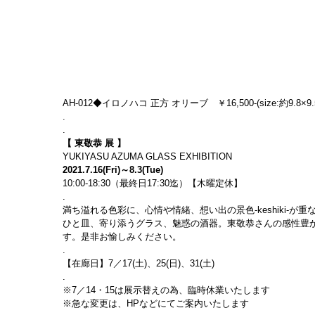
AH-012◆イロノハコ 正方 オリーブ　￥16,500-(size:約9.8×9.5
.
.
【 東敬恭 展 】
YUKIYASU AZUMA GLASS EXHIBITION
2021.7.16(Fri)～8.3(Tue)
10:00-18:30（最終日17:30迄）【木曜定休】
.
満ち溢れる色彩に、心情や情緒、想い出の景色-keshiki-
ひと皿、寄り添うグラス、魅惑の酒器。東敬恭さんの感性豊
す。是非お愉しみください。
.
【在廊日】7／17(土)、25(日)、31(土)
.
※7／14・15は展示替えの為、臨時休業いたします
※急な変更は、HPなどにてご案内いたします