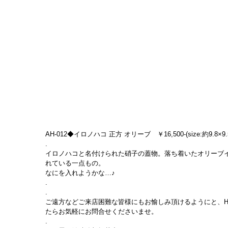
AH-012◆イロノハコ 正方 オリーブ　￥16,500-(size:約9.8×9.5
.
イロノハコと名付けられた硝子の蓋物。落ち着いたオリーブ
れている一点もの。
なにを入れようかな…♪
.
.
ご遠方などご来店困難な皆様にもお愉しみ頂けるようにと、H
たらお気軽にお問合せくださいませ。
.