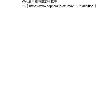
Web展※随時追加掲載中
⇒【 https://www.sophora.jp/azuma2021-exhibition 】