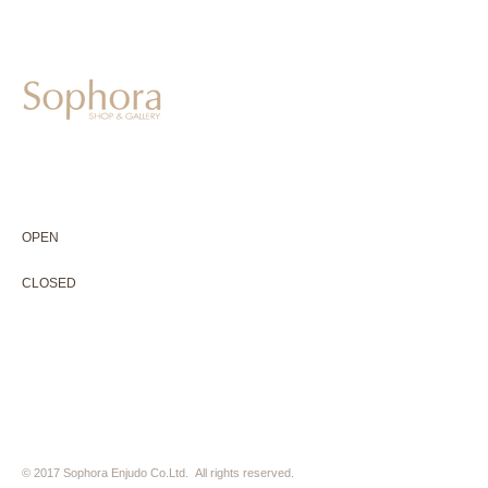
604-0931
京都市中京区二条通寺町東入ル榎木町77-1 延寿堂ビル1F
075-211-5552
enjyudo-gallery@sophora.jp
OPEN 10:00-18:30（展覧会最終日17:30迄）
OPEN
10:00-18:30（Last day of exhibition -17:30）
CLOSED 木曜定休・水曜不定休
CLOSED
Thursday +Wednesday, irregularly
※ 駐車場はございません。近隣のコインパーキングをご利用下さい
※ HP内の全ての写真の無断転用・無断転載は、禁止いたします
© 2017 Sophora Enjudo Co.Ltd. All rights reserved.