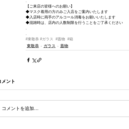
.
【ご来店の皆様へのお願い】
◆マスク着用の方のみご入店をご案内いたします
◆入店時に両手のアルコール消毒をお願いいたします
◆混雑時は、店内の人数制限を行うことをご了承ください
.
.
#東敬恭
#ガラス
#蓋物
#箱
東敬恭
ガラス
蓋物
コメント
コメントを追加…