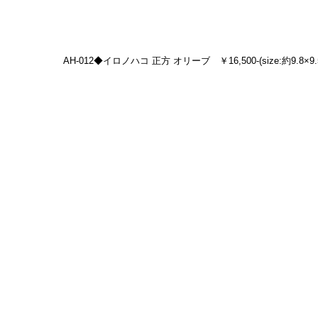
AH-012◆イロノハコ 正方 オリーブ　￥16,500-(size:約9.8×9.5