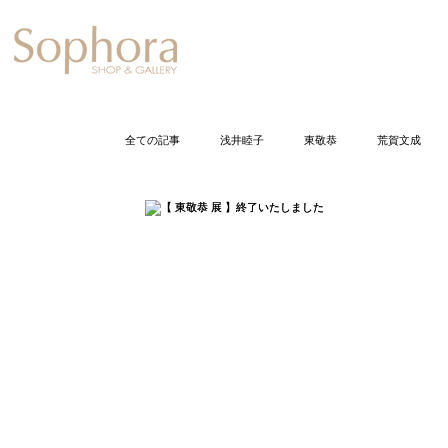
Exhibition
【Sophora20周年企
全ての記事
浅井睦子
東敬恭
荒賀文成
石井佐枝
今尾栄仁
岩崎龍二
打田
小倉智恵美
加藤丈尋
加藤千佳
加
久保裕子
黒川正樹
五月女寛
佐野