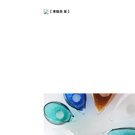
小路口力恵
杉江晶子
杉江智