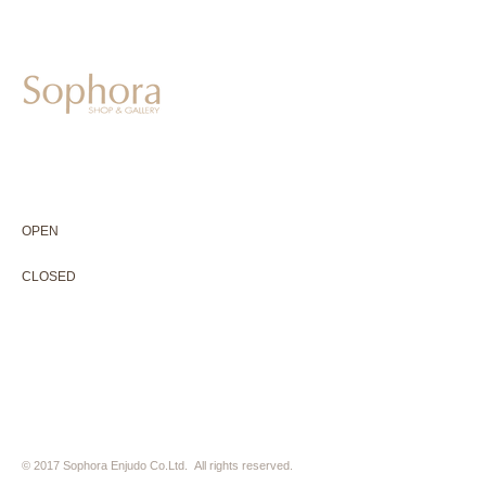
604-0931
京都市中京区二条通寺町東入ル榎木町77-1 延寿堂ビル1F
075-211-5552
enjyudo-gallery@sophora.jp
OPEN 10:00-18:30（展覧会最終日17:30迄）
OPEN
10:00-18:30（Last day of exhibition -17:30）
CLOSED 木曜定休・水曜不定休
CLOSED
Thursday +Wednesday, irregularly
※ 駐車場はございません。近隣のコインパーキングをご利用下さい
※ HP内の全ての写真の無断転用・無断転載は、禁止いたします
© 2017 Sophora Enjudo Co.Ltd. All rights reserved.