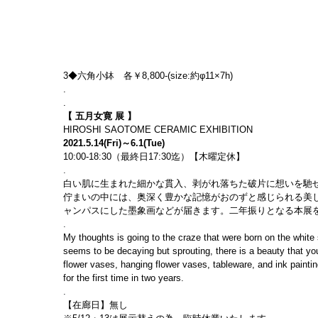
3◆六角小鉢　各￥8,800-(size:約φ11×7h)
.
.
【
五月女寛
展
】
HIROSHI SAOTOME CERAMIC EXHIBITION
2021.5.14(Fri)～6.1(Tue)
10:00-18:30（最終日17:30迄）【木曜定休】
.
白い肌に生まれた細かな貫入、剥がれ落ちた破片に想いを馳
佇まいの中には、奥深く豊かな記憶がおのずと感じられる美
ャンパスにした墨象画などが届きます。二年振りとなる本展
.
My thoughts is going to the craze that were born on the white 
seems to be decaying but sprouting, there is a beauty that y
flower vases, hanging flower vases, tableware, and ink painti
for the first time in two years.
.
【在廊日】無し