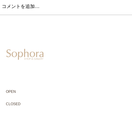
コメントを追加…
604-0931
京都市中京区二条通寺町東入ル榎木町77-1 延寿堂ビル1F
075-211-5552
enjyudo-gallery@sophora.jp
OPEN 10:00-18:30（展覧会最終日17:30迄）
OPEN
10:00-18:30（Last day of exhibition -17:30）
CLOSED 木曜定休・水曜不定休
CLOSED
Thursday +Wednesday, irregularly
※ 駐車場はございません。近隣のコインパーキングをご利用下さい
※ HP内の全ての写真の無断転用・無断転載は、禁止いたします