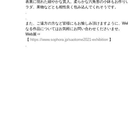
表裏に現れた細やかな貫入。柔らかな六角形の小鉢もお作り
ラダ、果物などとも相性良く包み込んでくれそうです。
.
.
また、ご遠方の方など皆様にもお愉しみ頂けますように、We
なる作品についてはお気軽にお問い合わせくださいませ。
Web展⇒
【 
https://www.sophora.jp/saotome2021-exhibition
 】
.