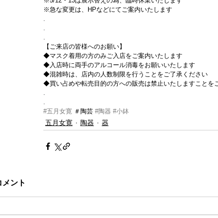
※5/12・13は展示替えの為、臨時休業いたします
※急な変更は、HPなどにてご案内いたします
.
.
.
【ご来店の皆様へのお願い】
◆マスク着用の方のみご入店をご案内いたします
◆入店時に両手のアルコール消毒をお願いいたします
◆混雑時は、店内の人数制限を行うことをご了承ください
◆買い占めや転売目的の方への販売は禁止いたしますことを
.
.
#五月女寛
 ＃陶芸 
#陶器
#小鉢
五月女寛
陶器
器
コメント