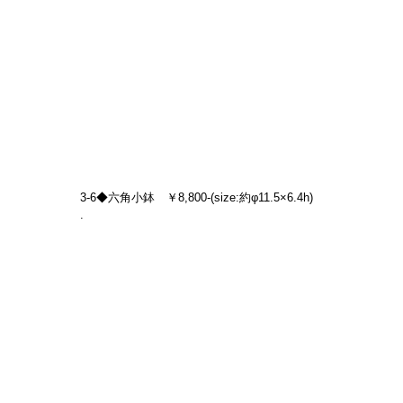
3-6◆六角小鉢　￥8,800-(size:約φ11.5×6.4h)
.