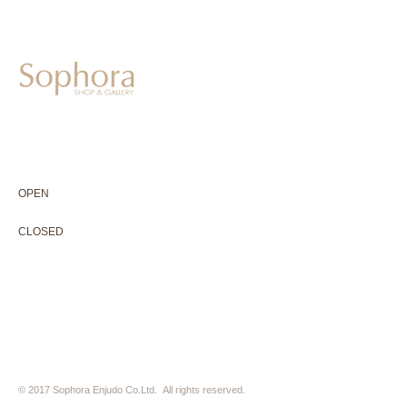
604-0931
京都市中京区二条通寺町東入ル榎木町77-1 延寿堂ビル1F
075-211-5552
enjyudo-gallery@sophora.jp
OPEN 10:00-18:30（展覧会最終日17:30迄）
OPEN
10:00-18:30（Last day of exhibition -17:30）
CLOSED 木曜定休・水曜不定休
CLOSED
Thursday +Wednesday, irregularly
※ 駐車場はございません。近隣のコインパーキングをご利用下さい
※ HP内の全ての写真の無断転用・無断転載は、禁止いたします
© 2017 Sophora Enjudo Co.Ltd. All rights reserved.