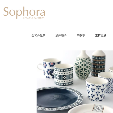
Exhibition
【Sophora20周年企
全ての記事
浅井睦子
東敬恭
荒賀文成
石井佐枝
今尾栄仁
岩崎龍二
打田
小倉智恵美
加藤丈尋
加藤千佳
加
久保裕子
黒川正樹
五月女寛
佐野