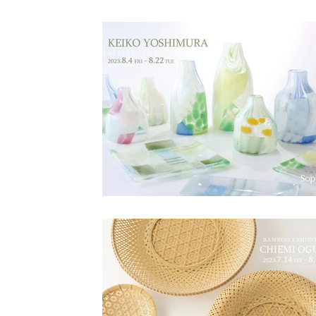
小路口力恵
杉江晶子
杉江智