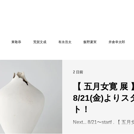
n
【Sophora20周年企画展 】
Gallery
Schedule
C
東敬恭
荒賀文成
有永浩太
飯野夏実
井倉幸太郎
尾栄仁
岩崎龍二
打田翠
種田真紀
大石早矢香
岡安真美
2 日前
【 五月女寛 展 
加藤丈尋
加藤千佳
加藤美樹
金田萌永
加納有芙子
木戸
8/21(金)より
ト！
川正樹
五月女寛
佐野猛
佐野曜子
澤克典
重松康夫
Next... 8/21〜start! . 【 
HIROSHI SAOTOME CERA