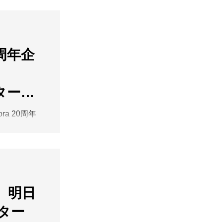
CERAMIC
の豊かな色彩
～7.28(Tue)
呼応しなが
30迄）木曜定休
。鑑賞作品な
の表面を彩る
その境界を定
0周年企
んの作品は、
それぞれの暮
ら近付くほど
く こと
な仕事が見え
ています。進
の豊かな色彩
スター
現在地を、本
呼応しなが
。鑑賞作品な
phora 20周年
その境界を定
0th
それぞれの暮
6.7.31(Fri)
く こと
（最終日17:30
ています。進
を迎え入れ
現在地を、本
傍ら
【在廊
、人の営みが
 】明日
25(土)・
は、それぞ
スター
 互いに響
たします
い時間を育ん