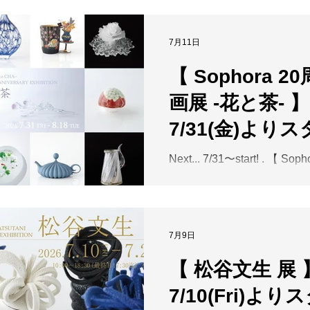
展 】 FUMIO MATSUTANI 
てきます。黒、青、黄、白
EXHIBITION 2026.7.10(Fri)
は、躍動感あるフォルムと
10:00-18:30（最終日17:
7月11日
ら、見る者を惹きつけます
. 力強くうねる造形と、そ
のか、日々使う器なのか。
【 Sophora 2
鮮やかな釉薬。松谷文生さ
めることなく、手にした人
一見すると大胆でありなが
らしや感性の中で完成してい
画展 -花と茶- 】
に繊細な釉薬の粒子や緻密
を、松谷さんは大切にされ
てきます。黒、青、黄、白
7/31(金)より
化を続ける松谷文生さんの
は、躍動感あるフォルムと
展
ト！
ら、見る者を惹きつけます
Next... 7/31〜start! . 【 So
のか、日々使う器なのか。
企画展 -花と茶- 】 Sophora 2
めることなく、手にした人
Anniversary EXHIBITION 202
らしや感性の中で完成してい
～8.18(Tue) 10:00-18:30
を、松谷さんは大切にされ
迄）木曜定休 . 花は、季節
7月9日
化を続ける松谷文生さんの
る。 茶は、人を迎え入れる。 . その
展にてぜひお愉しみください。 . 
には器があり、空間があり
【 松谷文生 展
日】10(金)・11(土)・12(日) 
あります。 「花」と「茶」
26(日)・27(月)・28(火) . ※ 7/8・9 は、
7/10(Fri)より
れが独立したものではなく、
展示替えの為に臨時休業い
き合いながら、一つの美し