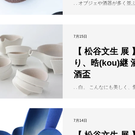
. 力強くうねる造形と、そ
. . オブジェや酒器が多く並
鮮やかな釉薬。松谷文生さ
が、造形美に富んだ蓋物も
一見すると大胆でありなが
おります。 DM作品の蓋物
に繊細な釉薬の粒子や緻密
きてるかのように動きを感
てきます。黒、青、黄、白
なっておりますが、本日の
7月15日
は、躍動感あるフォルムと
な曲線美の行方を愛でてい
ら、見る者を惹きつけます
です。 . ギャラリー内を涼
【 松谷文生 展 
のか、日々使う器なのか。
さまのお越しをお待ちして
めることなく、手にした人
り、晧(kou)継
ぜひ足をお運びくださいますように
らしや感性の中で完成してい
. 【 松谷文生 展 】 FUMIO M
酒盃
を、松谷さんは大切にされ
CERAMIC EXHIBITION 2026.
～7.28(Tue) 10:00-18:30
. . 白。 こんなにも美しく
迄）木曜定休 . 力強くうねる造形と、そ
じられる白は、そう多くな
の表面を彩る鮮やかな釉薬
でしょうか。 やわらかなフ
んの作品は、一見すると大
ちろんのこと、造形を包む
ら近付くほどに繊細な釉薬
静かに息づくような存在感
な仕事が見えてきます。黒
7月14日
れてしまいます。 ひと言に
の豊かな色彩は、躍動感あ
言い表せない温度を宿し、
呼応しながら、見る者を惹