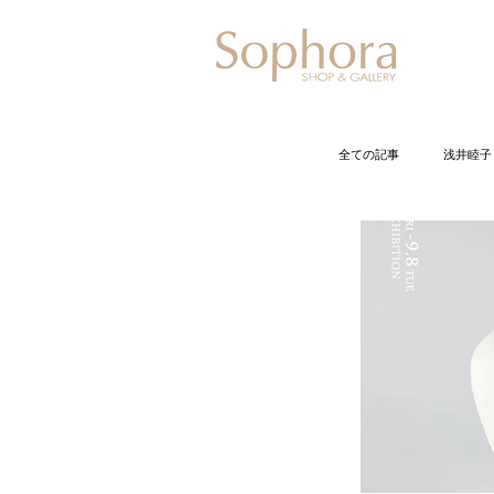
Exhibitio
全ての記事
浅井睦子
石井佐枝
今
小倉智恵美
久保裕子
黒