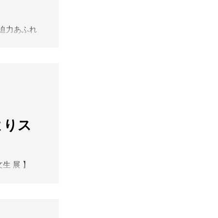
20年をかけて
とともに、
と迫力あふれ
たちの感性が
ばかりでし
 夏のひと
さる世界中の
をぜひお愉し
おります酒器
数多くの新作
岩崎龍二 小倉
。 いよい
金田萌永 久保
。 ぜひ会
】
田志保 高橋亞
 . 【 松谷
美佐 津坂陽介
i)よりス
NI
景子 深堀知子
7.10(Fri)
（最終日17:30
松谷文生 展 】
。松谷文生さ
MIC
胆でありなが
～7.28(Tue)
の粒子や緻密
30迄）木曜定休
、青、黄、白
の表面を彩る
るフォルムと