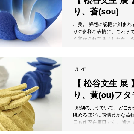
【 松谷文生 展 
く酒器たち。 そこへお酒が
鑑賞作品なのか、日々使う
り、蒼(sou)
景を想像するだけで、私の
の境界を定めることなく、
り染まってしまうほど、惚
れぞれの暮らしや感性の中
しまいます。 ただいま京都
. . 美。 鮮烈に記憶に刻まれ
く ことを、松谷さんは大切
そして明日は定休日です。 
りの多様な表情に、これま
ます。進化を続ける松谷文
水鉾町へ、お茶をいただき
く驚かされてきましたが、
お出掛けの際は、どうぞ日
生展は、私自身、歴代でも
筒をお忘れなく。 本展は山
だと感じています。 ぜひそ
より再開いたします。 すぐ
かめください。 お外は祇園
しも見られます。 ギャラリ
かな季節となってまいりまし
7月12日
く整え、皆さまのお越しを
かなギャラリー内で、皆さ
【 松谷文生 展 
ります。 ぜひ足をお運びく
お待ちしております♪ . . . 
ように♪ . . . 【 松谷文生 展 
】 FUMIO MATSUTANI CE
り、黄(ou)フ
MATSUTANI CERAMIC EXH
EXHIBITION 2026.7.10(Fri)
2026.7.10(Fri)～7.28(Tue) 10
10:00-18:30（最終日17:
. 彫刻のようでいて、どこ
18:30（最終日17:30迄）木曜定休
. 力強くうねる造形と、そ
眺めるほどに表情豊かな蓋物
くうねる造形と、その表面
鮮やかな釉薬。松谷文生さ
日も作家在廊日です。 皆さ
な
一見すると大胆でありなが
をお待ちしております♪ . . 
に繊細な釉薬の粒子や緻密