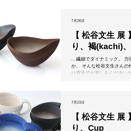
EXHIBITION 2026.8.21(Fri)
杉江晶子
杉江智
10:00-18:30（最終日17:
. 信州南部の伊那谷で制作
7月26日
女寛さん。日々移ろう空や
色に寄り添いながら生まれ
【 松谷文生 展 
季節の気配が静かに映し出
り、褐(kachi)、黎
す。引き伸ばされた土が見
らぎ。朽ちた遺物のように
とする生命のようにも映り
. . 繊細でダイナミック。 
た美しさとは異なる魅力を
か。 そんな松谷文生さんの
す。朽ちゆくものと生まれ
ひ直近でお楽しみください
けさとカ強さ。完成と未完
本日より作者の松谷さんに
要素を内包した作品は、不
おります。 Web展もゆる
ゆえの美しさと緊張感を宿
が、公開しております。涼
ます。三年振りの五月女寛
よりお楽しみくださいませ♪ 
7月23日
愉しみください。 . 【在廊日】
生 Web exhibition】 →
【 松谷文生 展 
8/21(金)・22(土) ※ 8/19・20 は、展示
https://www.sophora.jp/fumi
替えの為に臨時休業いたしま
026-exhibition . . . 【 松
り、Cup
変更は、HPやInstagram
FUMIO MATSUTANI CERA