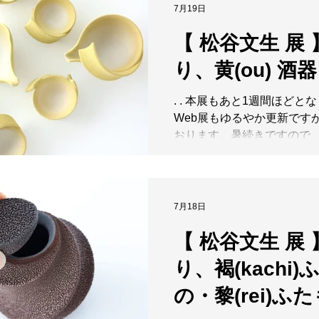
FUMIO MATSUTANI CERA
7月19日
らしや感性の中で完成してい
EXHIBITION 2026.7.10(Fri)
を、松谷さんは大切にされ
【 松谷文生 展 
10:00-18:30（最終日17:
化を続ける松谷文生さんの
. 力強くうねる造形と、そ
展にてぜひお愉しみください。 . 
り、黄(ou) 酒
鮮やかな釉薬。松谷文生さ
日】10(金)・11(土)・12(日) 
一見すると大胆でありなが
26(日)・
. . 本展もあと1週間ほどと
に繊細な釉薬の粒子や緻密
Web展もゆるやか更新です
てきます。黒、青、黄、白
おります。暑続きですので
は、躍動感あるフォルムと
家からお愉しみくださいませ
ら、見る者を惹きつけます
のお写真は、黄色と白のコ
のか、日々使う器なのか。
心地よい酒器酒盃です。 シ
めることなく、手にした人
形の一品から、こだわりの
7月18日
らしや感性の中で完成してい
品まで様々。可能な皆さま
を、松谷さんは大切にされ
【 松谷文生 展 
いただき、お手に取ってお
化を続ける松谷文生さんの
いますように。 . . . . 【 松
展にてぜひお愉しみください。 . 
り、褐(kachi)
FUMIO MATSUTANI CERA
日】10(金)・11(土)・12(日) 
EXHIBITION 2026.7.10(Fri)
の・黎(rei)ふ
26(日)・27
10:00-18:30（最終日17: