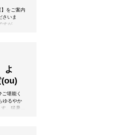
女寛 #陶芸 #DM
～7.28(Tue)
生展】をご案内
30迄）木曜定休
ださいま
の表面を彩る
新ですが、公
んの作品は、
ですので、ご
ら近付くほど
かなお家から
な仕事が見え
. 【 松谷文生
の豊かな色彩
CERAMIC
呼応しなが
～7.28(Tue)
。鑑賞作品な
】よ
30迄）木曜定休
その境界を定
の表面を彩る
それぞれの暮
(ou)
んの作品は、
ら近付くほど
ぜひご堪能く
な仕事が見え
展もゆるやか
の豊かな色彩
ます。猛暑続
呼応しなが
からお愉しみ
。鑑賞作品な
。 ご注意く
その境界を定
生 展 】
それぞれの暮