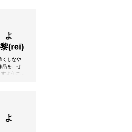
～9.8(Tue)
30迄）木曜定休
を続ける五月
風、田畑の景
る作品には、
】よ
されていま
(rei)
せる裂けや揺
も、芽吹こう
、均整の取れ
力強くしなや
感じさせま
作品を、ぜ
出るもの。静
ますように。
成。相反する
も在廊頂いて
完全であるが
やか更新です
し静かに佇み
やかなお部屋
展を、ぜひお
. 【松谷文
】よ
omatsutani2
す ※ 急な
谷文生 展 】
などにてご案内
MIC