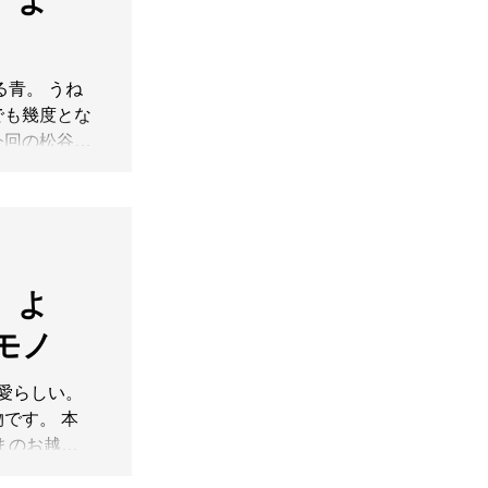
】よ
注がれた情
器なのか。そ
頬までほんの
手にした人そ
れ惚れとして
で完成してい
は宵々山。
る青。 うね
にされてい
私どもも菊
でも幾度とな
生
に参ります。
今回の松谷文
傘や扇子、水
屈指の美しさ
鉾巡行の日
の目でお確
近くで辻回
囃子が賑や
ー内を涼し
た。 涼や
お待ちしてお
まのお越しを
】よ
ださいます
【 松谷文生 展
】 FUMIO
RAMIC
タモノ
IBITION
～7.28(Tue)
:00-
30迄）木曜定休
か愛らしい。
 . 力強
の表面を彩る
です。 本
を彩る鮮やか
んの作品は、
まのお越し
ら近付くほど
【 松谷文生
な仕事が見え