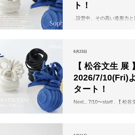
ト！
できました。 . Sophoraが
出会い、育んできた美意識
. 設営中、その高い造形力
分野や技法を超えて作り手
る作品の数々に、感心する
響き合う「花と茶」の世界。
た。Sophoraにお越しくだ
ときを彩る、美しい出会い
皆さまにご好評いただいて
みください。 . 【出展予定作家】※五十
や酒盃も、本展に合わせて
音順 有永浩太 井倉幸太郎 
6月23日
をご制作いただいております
智恵美 加藤千佳 加藤美樹 
よ明日より本展が始まります
【 松谷文生 展 
裕子 常信明子 杉江晶子 髙
場にてご高覧くださいませ。 . .
希 高橋生華 田中雅文 田中
2026/7/10(Fr
文生 展 】 FUMIO MATSUTA
東金聖 西山雪 八田亨 羽鳥
CERAMIC EXHIBITION 2026.
松本郁美 ​. ​※一部の作
タート！
～7.28(Tue) 10:00-18:30
迄）木曜定休 . 力強くうねる造形と、そ
Next... 7/10〜start! . 【 
の表面を彩る鮮やかな釉薬
FUMIO MATSUTANI CERA
んの作品は、一見すると大
EXHIBITION 2026.7.10(Fri)
ら近付くほどに繊細な釉薬
10:00-18:30（最終日17:
な仕事が見えてきます。黒
. 力強くうねる造形と、そ
の豊かな色彩は、躍動感あ