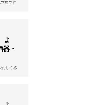
の表面を彩る
ぶ本展です
んの作品は、
数多く並んで
ら近付くほど
は、まるで生
な仕事が見え
じられる蓋と
の豊かな色彩
お写真は静か
呼応しなが
たくなる一品
。鑑賞作品な
しく整え、皆
】よ
その境界を定
おります。
それぞれの暮
 酒器・
♪ . . .
く こと
ATSUTANI
ています。進
7.10(Fri)
（最終日17:30
、愛おしく感
いのではない
。松谷文生さ
ォルムはも
胆でありなが
釉薬の粒子が
の粒子や緻密
にも、心惹か
、青、黄、白
「白」とは
るフォルムと
ほのかに色づ
きつけます。