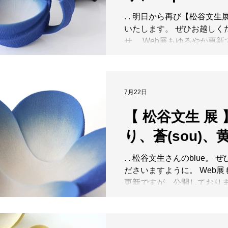
いたします . . . #五月
EXHIBITION 2026.7.10(Fri)
. . 明日から再び【松谷文
10:00-18:30（最終日17:
いたします。 ぜひお越しく
. 力強くうねる造形と、そ
せ。 Web展もゆるやか更
鮮やかな釉薬。松谷文生さ
開しております。猛暑続き
一見すると大胆でありなが
来店困難な皆さまは、涼や
に繊細な釉薬の粒子や緻密
お愉しみくださいませ♪ . . . 
てきます。黒、青、黄、白
展 】 FUMIO MATSUTANI 
7月22日
は、躍動感あるフォルムと
EXHIBITION 2026.7.10(Fri)
ら、見る者を惹きつけます
【 松谷文生 展 
10:00-18:30（最終日17:
のか、日々使う器なのか。
. 力強くうねる造形と、そ
めることなく、手にした人
り、蒼(sou)、黄
鮮やかな釉薬。松谷文生さ
らしや感性の中
一見すると大胆でありなが
. . 松谷文生さんのblue。 
に繊細な釉薬の粒子や緻密
ださいますように。 Web
てきます。黒、青、黄、白
更新ですが、公開しており
は、躍動感あるフォルムと
きですので、涼やかなお家
ら、見る者を惹きつけます
くださいませ♪ 明日は定休日
のか、日々使う器なのか。
ださいませ。 . . . 【 松谷文
めることなく、手にした人