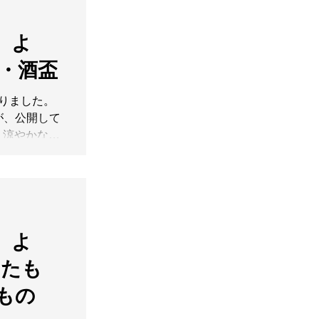
MIC
く こと
～7.28(Tue)
ています。進
】よ
30迄）木曜定休
現在地を、本
の表面を彩る
【在廊
器・酒盃
んの作品は、
25(土)・
ら近付くほど
なりました。
な仕事が見え
が、公開して
の豊かな色彩
、涼やかなお
呼応しなが
♪ さて本日
。鑑賞作品な
ントラストが
その境界を定
ンプルな造
それぞれの暮
曲線を纏う一
く こと
はぜひお越し
ています。進
】よ
楽しみくださ
現在地を、本
谷文生 展 】
【在廊
ふたも
MIC
25(土)・
～7.28(Tue)
たもの
30迄）木曜定休