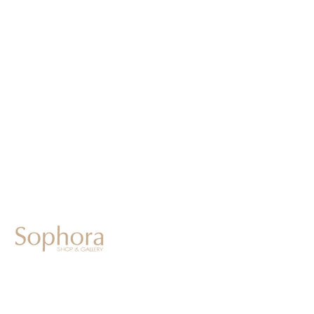
604-0931
京都市中京区二条通寺町東入ル榎木町77-1 延寿堂ビル1F
075-211-5552
enjyudo-gallery@sophora.jp