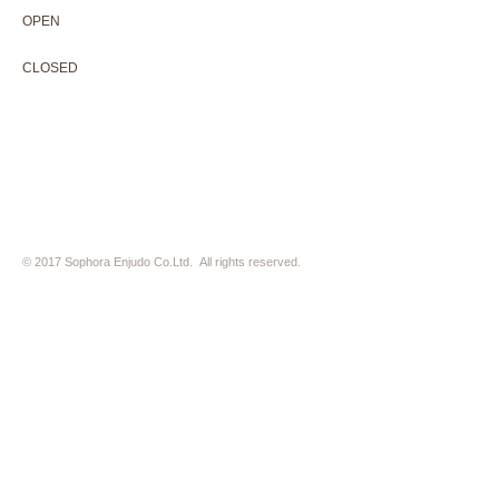
OPEN 10:00-18:30（展覧会最終日17:30迄）
OPEN
10:00-18:30（Last day of exhibition -17:30）
CLOSED 木曜定休・水曜不定休
CLOSED
Thursday +Wednesday, irregularly
※ 駐車場はございません。近隣のコインパーキングをご利用下さい
※ HP内の全ての写真の無断転用・無断転載は、禁止いたします
© 2017 Sophora Enjudo Co.Ltd. All rights reserved.