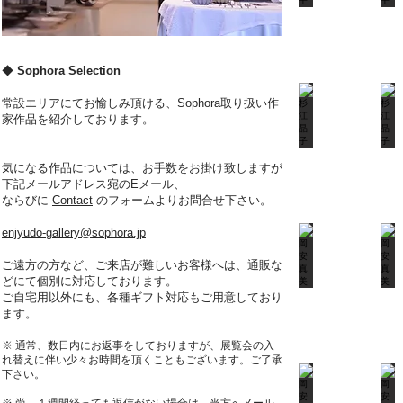
◆
Sophora Selection
常設エリアにてお愉しみ頂ける、Sophora取り扱い作
家作品を紹介しております。
気になる作品については、お手数をお掛け致しますが
下記メールアドレス宛のEメール、
ならびに
Contact
のフォームよりお問合せ下さい。
enjyudo-gallery@sophora.jp
​ご遠方の方など、ご来店が難しいお客様へは、通販な
どにて個別に対応しております。
ご自宅用以外にも、各種ギフト対応もご用意しており
ます。
※ 通常、数日内にお返事をしておりますが、展覧会の入
れ替えに伴い少々お時間を頂くこともございます。ご了承
下さい。 ​