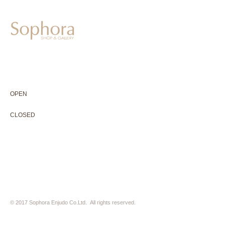
604-0931
京都市中京区二条通寺町東入ル榎木町77-1 延寿堂ビル1F
075-211-5552
enjyudo-gallery@sophora.jp
OPEN 10:00-18:30（展覧会最終日17:30迄）
OPEN
10:00-18:30（Last day of exhibition -17:30）
CLOSED 木曜定休・水曜不定休
CLOSED
Thursday +Wednesday, irregularly
※ 駐車場はございません。近隣のコインパーキングをご利用下さい
※ HP内の全ての写真の無断転用・無断転載は、禁止いたします
© 2017 Sophora Enjudo Co.Ltd. All rights reserved.