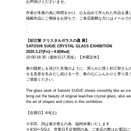
お声掛けくださいませ。
.
作者が本展の為に時間をかけ、心を込めて作られた作品を通
掲載作品にご興味をお持ちで、ご来店困難な方にはメールで
.
.
.​
【杉江智 クリスタルガラスの器 展】
SATOSHI SUGIE CRYSTAL GLASS EXHIBITION
2020.3.27(Fri)～4.8(Wed)
10:00-18:30（最終日17:30迄）【木曜定休】
.
春の陽射しを浴びた氷塊のように、滑らかに煌く杉江智さん
せる造形を生みだし続ける一方、春の心にふんわりと寄り添
ご堪能ください。
.
The glass work of Satoshi SUGIE shines smoothly like an ice 
bring out the beauty of original lead-free crystal glass, also w
the art of shapes and colors in this exhibition.
.
【在廊日】4/4(土)
.
※3/25、26は展示替えの為、臨時休業いたします
※4/10〜5/5は、営業日不定期間の為、ご来店の際はお電話