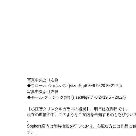
写真中央より右側
◆フロール シャンパン (size:約φ6.5~6.9×20.8~21.2h)
写真中央より左側
◆モール クラシック(大) (size:約φ7.7~8.2×19.5～20.2h)​
【杉江智クリスタルガラスの器展】、明日は在廊日です。
現在の世情の中、このようなご案内を告知するのも忍びない
.
Sophora店内は常時換気を行っており、心配な方には作品
す。