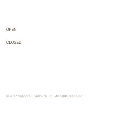
604-0931
京都市中京区二条通寺町東入ル榎木町77-1 延寿堂ビル1F
075-211-5552
enjyudo-gallery@sophora.jp
OPEN 10:00-18:30（展覧会最終日17:30迄）
OPEN
10:00-18:30（Last day of exhibition -17:30）
CLOSED 木曜定休・水曜不定休
CLOSED
Thursday +Wednesday, irregularly
※ 駐車場はございません。近隣のコインパーキングをご利用下さい
※ HP内の全ての写真の無断転用・無断転載は、禁止いたします
© 2017 Sophora Enjudo Co.Ltd. All rights reserved.