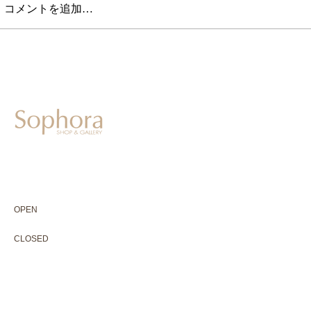
コメントを追加…
604-0931
京都市中京区二条通寺町東入ル榎木町77-1 延寿堂ビル1F
075-211-5552
enjyudo-gallery@sophora.jp
OPEN 10:00-18:30（展覧会最終日17:30迄）
OPEN
10:00-18:30（Last day of exhibition -17:30）
CLOSED 木曜定休・水曜不定休
CLOSED
Thursday +Wednesday, irregularly
※ 駐車場はございません。近隣のコインパーキングをご利用下さい
※ HP内の全ての写真の無断転用・無断転載は、禁止いたします