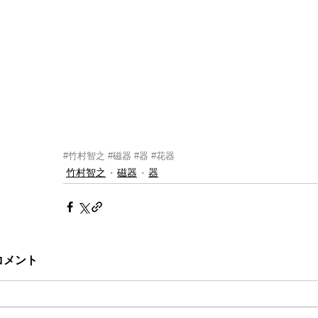
#竹村智之
#磁器
#器
#花器
竹村智之
磁器
器
コメント