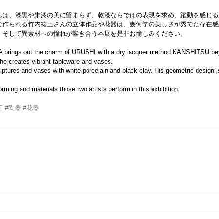
んは、漆黒や朱漆の美に留まらず、乾漆ならではの表現を求め、躍動を感じる
で作られる竹内紘三さんの立体作品や花器は、幾何学の美しさが秀でた存在感
、そして異素材への憧れが響き合う本展を是非お愉しみください。
 brings out the charm of URUSHI with a dry lacquer method KANSHITSU beyo
 he creates vibrant tableware and vases.
ures and vases with white porcelain and black clay. His geometric design is
rming and materials those two artists perform in this exhibition.
三
#陶器
#花器