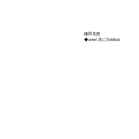
鎌田克慈
◆uneri 共にSoldout
.
.