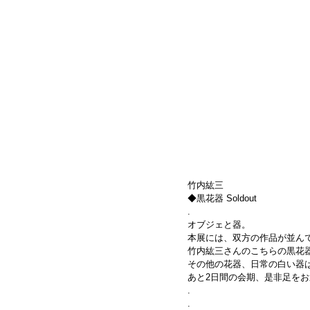
竹内紘三
◆黒花器 Soldout
.
オブジェと器。
本展には、双方の作品が並ん
竹内紘三さんのこちらの黒花
その他の花器、日常の白い器
あと2日間の会期、是非足を
.
.