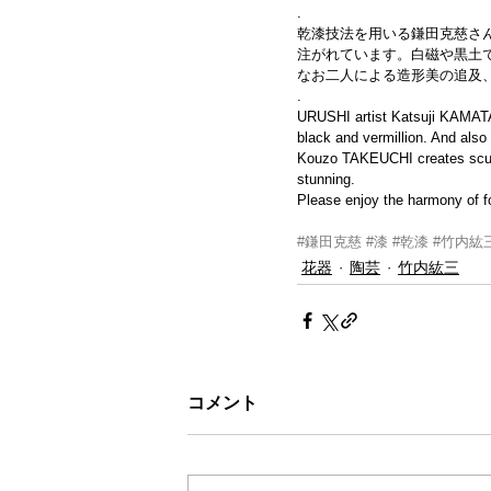
.
乾漆技法を用いる鎌田克慈さ
注がれています。白磁や黒土
なお二人による造形美の追及
.
URUSHI artist Katsuji KAMATA
black and vermillion. And also
Kouzo TAKEUCHI creates sculpt
stunning.
Please enjoy the harmony of fo
#鎌田克慈
#漆
#乾漆
#竹内紘
花器
陶芸
竹内紘三
コメント