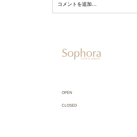
コメントを追加…
604-0931
京都市中京区二条通寺町東入ル榎木町77-1 延
075-211-5552
enjyudo-gallery@sophora.jp
OPEN 10:00-18:30（展覧会最終日17:3
OPEN
10:00-18:30（Last day of exhibit
CLOSED 木曜定休・水曜不定休
CLOSED
Thursday +Wednesday, irregularly
※ 駐車場はございません。近隣のコインパー
※ HP内の全ての写真の無断転用・無断転載