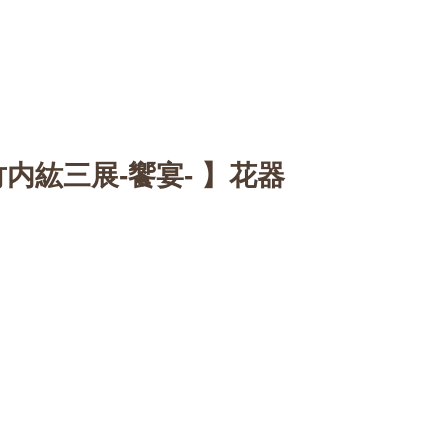
n
【Sophora20周年企画展 】
Gallery
Schedule
C
内紘三展-饗宴- 】花器