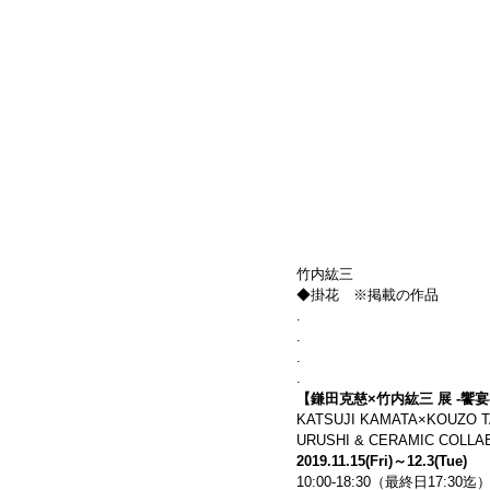
竹内紘三
◆掛花　※掲載の作品
.
.
.
.
【鎌田克慈×竹内紘三 展 -饗宴
KATSUJI KAMATA×KOUZO 
URUSHI & CERAMIC COLLA
2019.11.15(Fri)～12.3(Tue)
10:00-18:30（最終日17:3