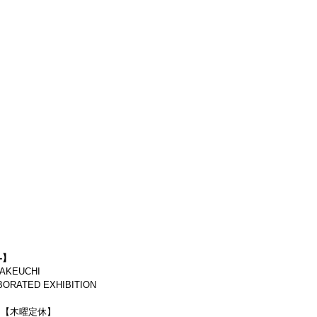
-】
TAKEUCHI
BORATED EXHIBITION
0迄）【木曜定休】