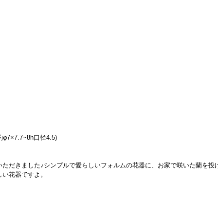
:約φ7×7.7~8h口径4.5)
いただきました♪シンプルで愛らしいフォルムの花器に、お家で咲いた蘭を投
しい花器ですよ。