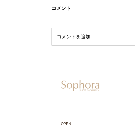
コメント
コメントを追加…
604-0931
京都市中京区二条通寺町東入ル榎木町77-1 延
075-211-5552
enjyudo-gallery@sophora.jp
OPEN 10:00-18:30（展覧会最終日17:3
OPEN
10:00-18:30（Last day of exhibit
CLOSED 木曜定休・水曜不定休