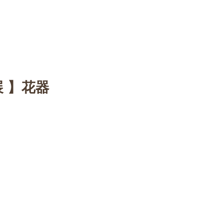
n
【Sophora20周年企画展 】
Gallery
Schedule
C
展 】花器