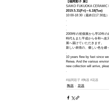
【福岡彩子 展】
SAIKO FUKUOKA CERAMIC 
2019.5.31(Fri)～6.18(Tue)
10:00-18:30（最終日17:3
.
.
.
2009年の初個展から早10年
時代もまた平成から令和へ改
展へ届けていただきます。
新しい表情の、優しい色を纏
.
10 years flew by fast since we 
Reiwa. And the various enviro
new collection will arrive, plea
.
#福岡彩子
#陶器
#花器
陶器
花器