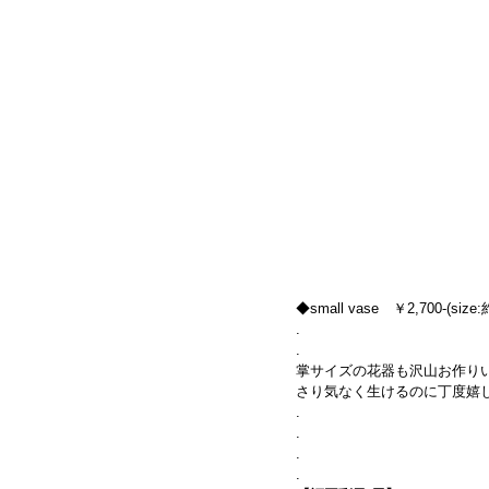
◆small vase　￥2,700-(size
.
.
掌サイズの花器も沢山お作り
さり気なく生けるのに丁度嬉
.
.
. 
.