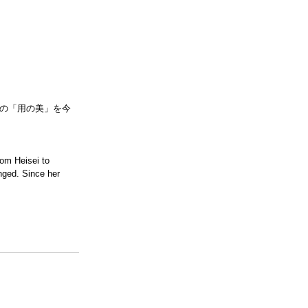
の「用の美」を今
rom Heisei to 
nged. Since her 