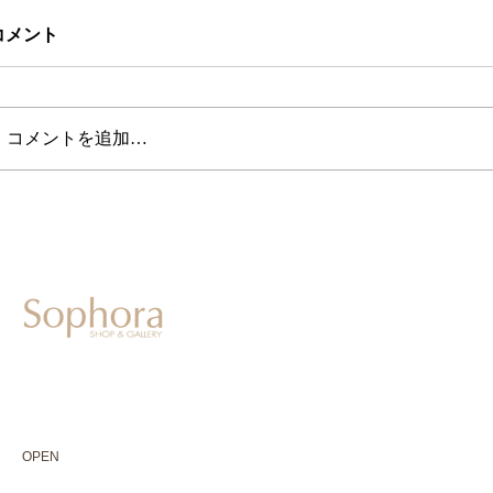
コメント
コメントを追加…
604-0931
京都市中京区二条通寺町東入ル榎木町77-1 延寿堂ビル1F
075-211-5552
enjyudo-gallery@sophora.jp
OPEN 10:00-18:30（展覧会最終日17:30迄）
OPEN
10:00-18:30（Last day of exhibition -17:30）
CLOSED 木曜定休・水曜不定休