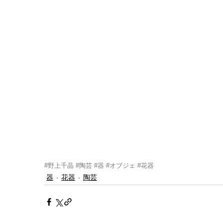
#野上千晶
#陶芸
#器
#オブジェ
#花器
器
花器
陶芸