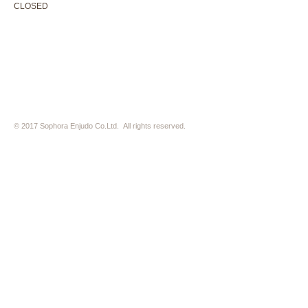
CLOSED
Thursday +Wednesday, irregularly
※ 駐車場はございません。近隣のコインパーキングをご利用下さい
※ HP内の全ての写真の無断転用・無断転載は、禁止いたします
© 2017 Sophora Enjudo Co.Ltd. All rights reserved.