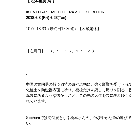
【 松本郁美 展 】
IKUMI MATSUMOTO CERAMIC EXHIBITION
2018.6.8 (Fri)-6.26(Tue)
10:00-18:30（最終日17:30迄）【木曜定休】
.
【在廊日】　８、９、１６、１７、２３
.
.
中国の古陶器の持つ独特の形や絵柄に、強く影響を受けられ
化粧土を陶磁器表面に塗り、模様だけを残して周りを削る「
風景にあるような懐かしさと、この先の人生を共に歩みゆく
れています。
.
Sophoraでは初個展となる松本さんの、伸びやかな筆の運
い。