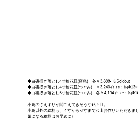
◆白磁掻き落とし4寸輪花皿(密鳥)　各￥3,888- ※Soldout
◆白磁掻き落とし4寸輪花皿(つぐみ)　￥3,240-(size：約Φ13×1
◆白磁掻き落とし5寸輪花皿(つぐみ)　各￥4,104-(size：約Φ16.1
.
小鳥のさえずりが聞こえてきそうな銘々皿。
小鳥以外の絵柄も、４寸から６寸まで沢山お作りいただきま
気になる絵柄はお早めに♪
.
.