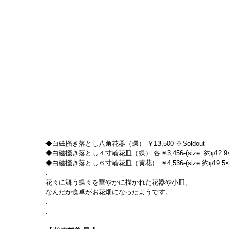
◆白磁掻き落とし八角花器（蝶） ￥13,500-※Soldout
◆白磁掻き落とし４寸輪花皿（蝶） 各￥3,456-(size: 約φ12.9×1
◆白磁掻き落とし６寸輪花皿（黄花） ￥4,536-(size:約φ19.5×2.5
.
花々に舞う蝶々を華やかに描かれた花器や小皿。
なんだか食卓がお花畑になったようです。
.
.
.