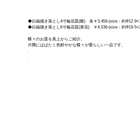
◆白磁掻き落とし4寸輪花皿(蝶)　各￥3,456-(size：約Φ12.9×1.
◆白磁掻き落とし6寸輪花皿(黄花)　￥4,536-(size：約Φ19.5×2.5
.
蝶々のお皿を真上からご紹介。
片隅にはばたく色鮮やかな蝶々が愛らしい一品です。
.
.