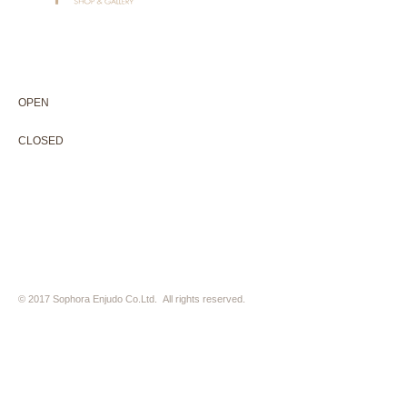
604-0931
京都市中京区二条通寺町東入ル榎木町77-1 延寿堂ビル1F
075-211-5552
enjyudo-gallery@sophora.jp
OPEN 10:00-18:30（展覧会最終日17:30迄）
OPEN
10:00-18:30（Last day of exhibition -17:30）
CLOSED 木曜定休・水曜不定休
CLOSED
Thursday +Wednesday, irregularly
※ 駐車場はございません。近隣のコインパーキングをご利用下さい
※ HP内の全ての写真の無断転用・無断転載は、禁止いたします
© 2017 Sophora Enjudo Co.Ltd. All rights reserved.