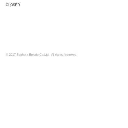
CLOSED 木曜定休・水曜不定休
CLOSED
Thursday +Wednesday, irregularly
※ 駐車場はございません。近隣のコインパーキングをご利用下さい
※ HP内の全ての写真の無断転用・無断転載は、禁止いたします
© 2017 Sophora Enjudo Co.Ltd. All rights reserved.