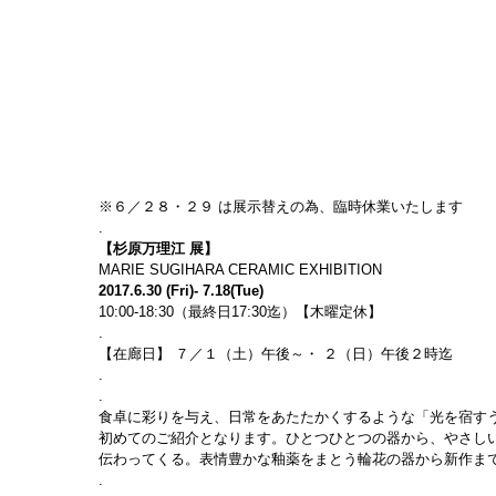
※６／２８・２９ は展示替えの為、臨時休業いたします
.
【杉原万理江 展】
MARIE SUGIHARA CERAMIC EXHIBITION
2017.6.30 (Fri)- 7.18(Tue)
10:00-18:30（最終日17:30迄）【木曜定休】 
.
【在廊日】 ７／１（土）午後～・ ２（日）午後２時迄
.
.
食卓に彩りを与え、日常をあたたかくするような「光を宿すうつ
初めてのご紹介となります。ひとつひとつの器から、やさし
伝わってくる。表情豊かな釉薬をまとう輪花の器から新作まで
.