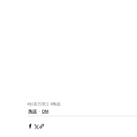
#杉原万理江
#陶器
陶器
DM