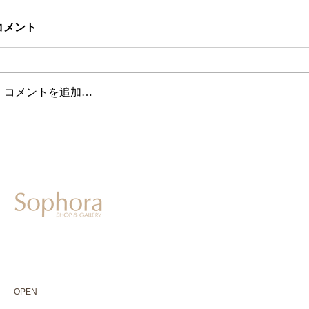
コメント
コメントを追加…
604-0931
京都市中京区二条通寺町東入ル榎木町77-1 延寿堂ビル1F
075-211-5552
enjyudo-gallery@sophora.jp
OPEN 10:00-18:30（展覧会最終日17:30迄）
OPEN
10:00-18:30（Last day of exhibition -17:30）