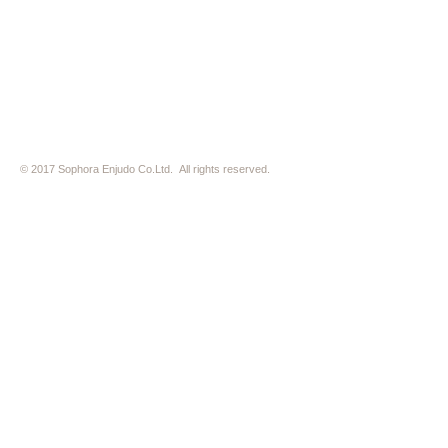
※ 駐車場はございません。近隣のコインパーキングをご利用下さい
※ HP内の全ての写真の無断転用・無断転載は、禁止いたします
© 2017 Sophora Enjudo Co.Ltd. All rights reserved.