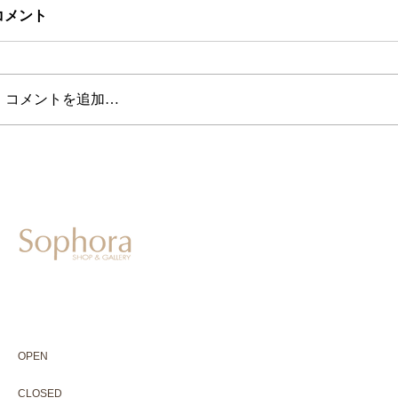
コメント
コメントを追加…
604-0931
京都市中京区二条通寺町東入ル榎木町77-1 延寿堂ビル1F
075-211-5552
enjyudo-gallery@sophora.jp
OPEN 10:00-18:30（展覧会最終日17:30迄）
OPEN
10:00-18:30（Last day of exhibition -17:30）
CLOSED 木曜定休・水曜不定休
CLOSED
Thursday +Wednesday, irregularly