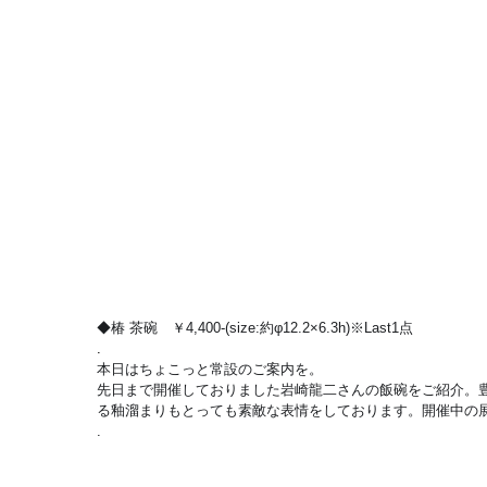
◆椿 茶碗　￥4,400-(size:約φ12.2×6.3h)※Last1点
.
本日はちょこっと常設のご案内を。
先日まで開催しておりました岩崎龍二さんの飯碗をご紹介。
る釉溜まりもとっても素敵な表情をしております。開催中の
.