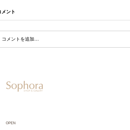
コメント
コメントを追加…
604-0931
京都市中京区二条通寺町東入ル榎木町77-1 延寿堂ビル1F
075-211-5552
enjyudo-gallery@sophora.jp
OPEN 10:00-18:30（展覧会最終日17:30迄）
OPEN
10:00-18:30（Last day of exhibition -17:30）