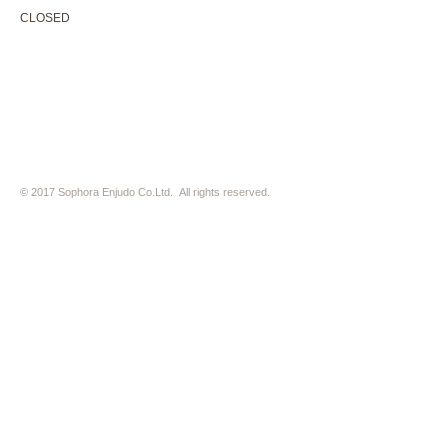
CLOSED 木曜定休・水曜不定休
CLOSED
Thursday +Wednesday, irregularly
※ 駐車場はございません。近隣のコインパーキングをご利用下さい
※ HP内の全ての写真の無断転用・無断転載は、禁止いたします
© 2017 Sophora Enjudo Co.Ltd. All rights reserved.