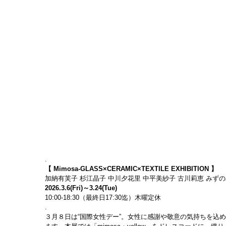
.
【 Mimosa-GLASS×CERAMIC×TEXTILE EXHIBITION 】
加納有芙子 杉江晶子 中川夕花里 中平美紗子 古川莉恵 みずの
2026.3.6(Fri)～3.24(Tue)
10:00-18:30（最終日17:30迄）木曜定休
.
３月８日は“国際女性デー”。女性に感謝や敬意の気持ちを込め