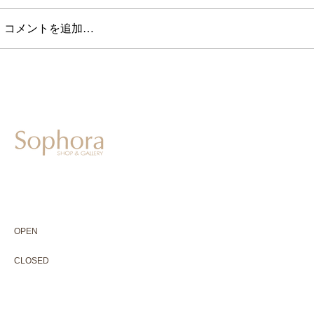
コメントを追加…
604-0931
京都市中京区二条通寺町東入ル榎木町77-1 延寿堂ビル1F
075-211-5552
enjyudo-gallery@sophora.jp
OPEN 10:00-18:30（展覧会最終日17:30迄）
OPEN
10:00-18:30（Last day of exhibition -17:30）
CLOSED 木曜定休・水曜不定休
CLOSED
Thursday +Wednesday, irregularly
※ 駐車場はございません。近隣のコインパーキングをご利用下さい
※ HP内の全ての写真の無断転用・無断転載は、禁止いたします