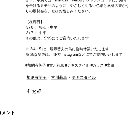
ます。本展では「mimosa・yellow」をドレスコードに
を告げるミモザのように、やさしく明るい色彩と素材の豊か
りの展覧会を、ぜひお愉しみください。
.
【在廊日】　
３/６： 杉江・中平
３/７： 中平
その他は、SNSにてご案内いたします
.
※ 3/4・5 は、展示替えの為に臨時休業いたします
※ 急な変更は、HPやInstagramなどにてご案内いたします
#加納有芙子
#古川莉恵
#テキスタイル
#ガラス
#文鎮
加納有芙子
古川莉恵
テキスタイル
コメント