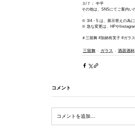
３/７： 中平
その他は、SNSにてご案内い
.
※ 3/4・5 は、展示替えの
※ 急な変更は、HPやInsta
＃三留舞 
#加納有芙子
#ガラ
三留舞
ガラス
酒器酒杯
コメント
コメントを追加…