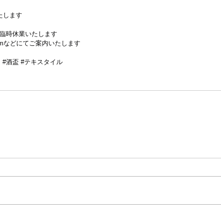
たします
為に臨時休業いたします
gramなどにてご案内いたします
ス
#酒盃
#テキスタイル