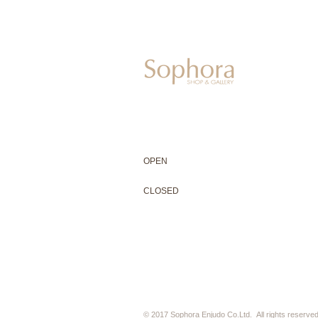
604-0931
京都市中京区二条通寺町東入ル榎木町77-1 延
075-211-5552
enjyudo-gallery@sophora.jp
OPEN 10:00-18:30（展覧会最終日17:3
OPEN
10:00-18:30（Last day of exhibit
CLOSED 木曜定休・水曜不定休
CLOSED
Thursday +Wednesday, irregularly
※ 駐車場はございません。近隣のコインパー
※ HP内の全ての写真の無断転用・無断転載
© 2017 Sophora Enjudo Co.Ltd. All rights reserved