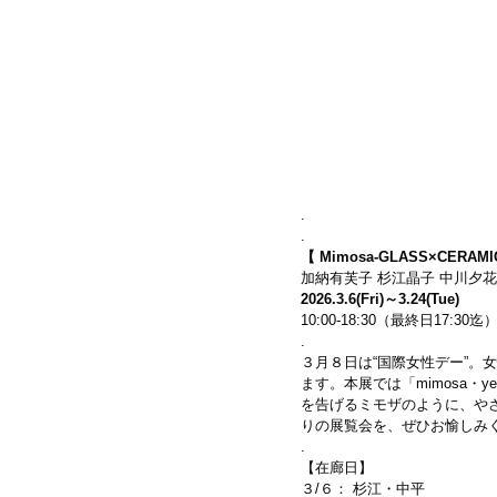
.
.
【 Mimosa-GLASS×CERAMIC
加納有芙子 杉江晶子 中川夕花
2026.3.6(Fri)～3.24(Tue)
10:00-18:30（最終日17:30
.
３月８日は“国際女性デー”。
ます。本展では「mimosa
を告げるミモザのように、や
りの展覧会を、ぜひお愉しみ
.
【在廊日】　
３/６： 杉江・中平