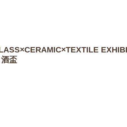
n
【Sophora20周年企画展 】
Gallery
Schedule
C
LASS×CERAMIC×TEXTILE EXHIB
 酒盃