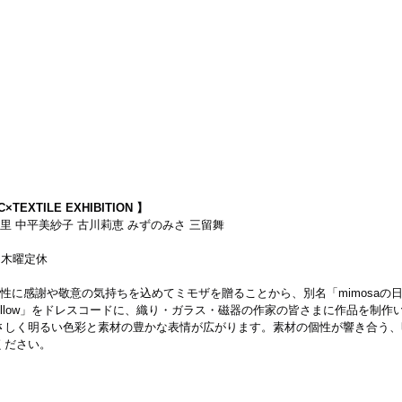
×TEXTILE EXHIBITION 】
里 中平美紗子 古川莉恵 みずのみさ 三留舞
迄）木曜定休
女性に感謝や敬意の気持ちを込めてミモザを贈ることから、別名「mimosaの
・yellow」をドレスコードに、織り・ガラス・磁器の作家の皆さまに作品を制
さしく明るい色彩と素材の豊かな表情が広がります。素材の個性が響き合う、
ください。