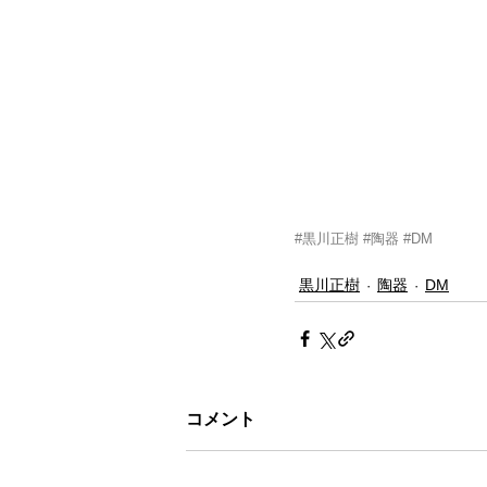
#黒川正樹
#陶器
#DM
黒川正樹
陶器
DM
コメント