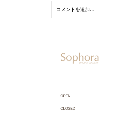
コメントを追加…
604-0931
京都市中京区二条通寺町東入ル榎木町77-1 延
075-211-5552
enjyudo-gallery@sophora.jp
OPEN 10:00-18:30（展覧会最終日17:3
OPEN
10:00-18:30（Last day of exhibit
CLOSED 木曜定休・水曜不定休
CLOSED
Thursday +Wednesday, irregularly
※ 駐車場はございません。近隣のコインパー
※ HP内の全ての写真の無断転用・無断転載