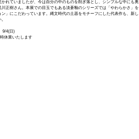
惹かれていましたが、今は自分の中のものを削ぎ落とし、シンプルな中にも奥
黒川正樹さん。本展での目玉でもある淡蒼釉のシリーズでは「やわらかさ」を
ョン」にこだわっています。縄文時代の土器をモチーフにした代表作も、新し
い。
9/4(日)
、臨時休業いたします