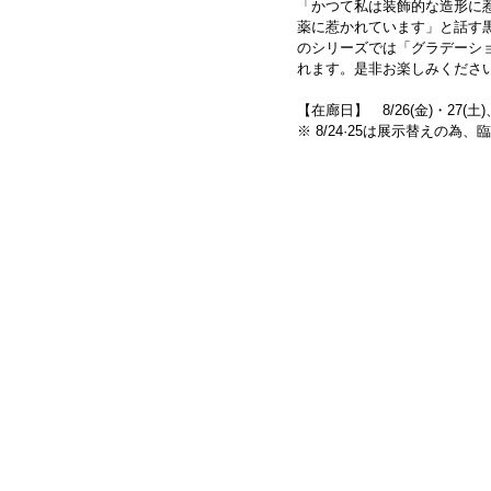
「かつて私は装飾的な造形に
薬に惹かれています」と話す
のシリーズでは「グラデーシ
れます。是非お楽しみくださ
【在廊日】　8/26(金)・27(土)、
※ 8/24·25は展示替えの為