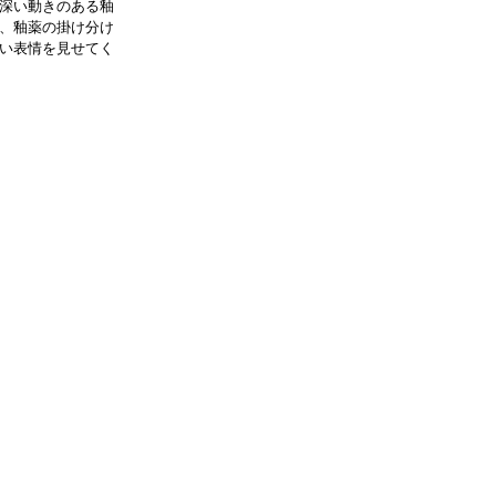
深い動きのある釉
、釉薬の掛け分け
い表情を見せてく