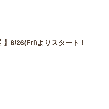
n
【Sophora20周年企画展 】
Gallery
Schedule
C
 】8/26(Fri)よりスタート！