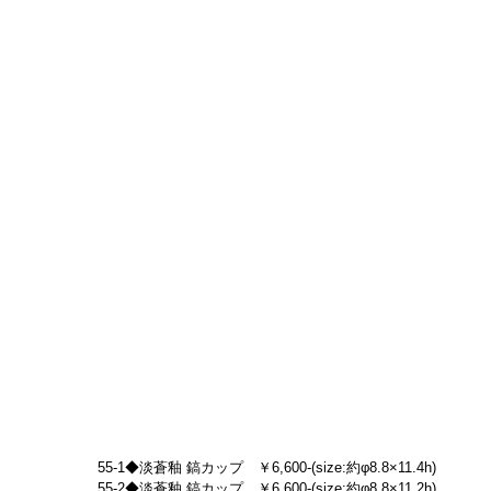
55-1◆淡蒼釉 鎬カップ　￥6,600-(size:約φ8.8×11.4h)
55-2◆淡蒼釉 鎬カップ　￥6,600-(size:約φ8.8×11.2h)