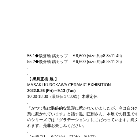
55-1◆淡蒼釉 鎬カップ　￥6,600-(size:約φ8.8×11.4h)
55-2◆淡蒼釉 鎬カップ　￥6,600-(size:約φ8.8×11.2h)
.
.
【 黒川正樹 展 】
MASAKI KUROKAWA CERAMIC EXHIBITION
2022.8.26 (Fri)～9.13 (Tue)
10:00-18:30（最終日17:30迄）木曜定休
.
「かつて私は装飾的な造形に惹かれていましたが、今は自分
薬に惹かれています」と話す黒川正樹さん。本展での目玉で
のシリーズでは「グラデーション」にこだわっています。縄
れます。是非お楽しみください。
.