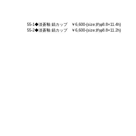
55-1◆淡蒼釉 鎬カップ　￥6,600-(size:約φ8.8×11.4h)
55-2◆淡蒼釉 鎬カップ　￥6,600-(size:約φ8.8×11.2h)