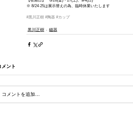
【在廊日】　8/26(金)・27(土)、9/4(日)
※ 8/24·25は展示替えの為、臨時休業いたします
#黒川正樹
#陶器
#カップ
黒川正樹
磁器
コメント
コメントを追加…