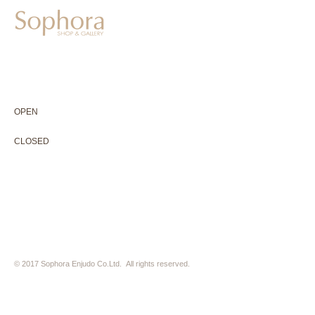
604-0931
京都市中京区二条通寺町東入ル榎木町77-1 延寿堂ビル1F
075-211-5552
enjyudo-gallery@sophora.jp
OPEN 10:00-18:30（展覧会最終日17:30迄）
OPEN
10:00-18:30（Last day of exhibition -17:30）
CLOSED 木曜定休・水曜不定休
CLOSED
Thursday +Wednesday, irregularly
※ 駐車場はございません。近隣のコインパーキングをご利用下さい
※ HP内の全ての写真の無断転用・無断転載は、禁止いたします
© 2017 Sophora Enjudo Co.Ltd. All rights reserved.