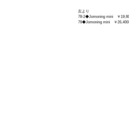
左より
78-2◆Jomoning mini　￥19,800
79◆Jomoning mini　￥26,400-