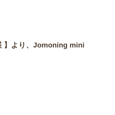
n
【Sophora20周年企画展 】
Gallery
Schedule
C
】より、Jomoning mini