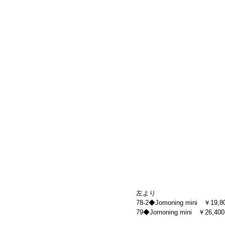
左より
78-2◆Jomoning mini　￥19,800
79◆Jomoning mini　￥26,400-