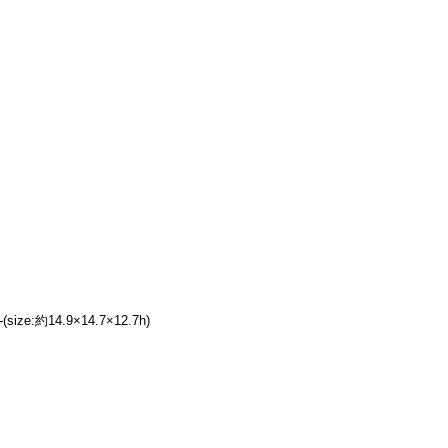
(size:約14.9×14.7×12.7h)