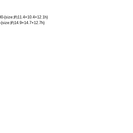
-(size:約11.4×10.4×12.1h)
(size:約14.9×14.7×12.7h)