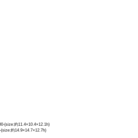
-(size:約11.4×10.4×12.1h)
(size:約14.9×14.7×12.7h)