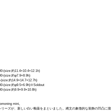
-(size:約11.4×10.4×12.1h)
-(size:約φ7.9×8.9h)
(size:約14.9×14.7×12.7h)
0-(size:約φ9.5×6.9h)※Soldout
-(size:約9.9×9.9×10.8h)
ning mini。
シリーズが、新しい白い釉薬をまといました。縄文の象徴的な装飾の凹凸に溜