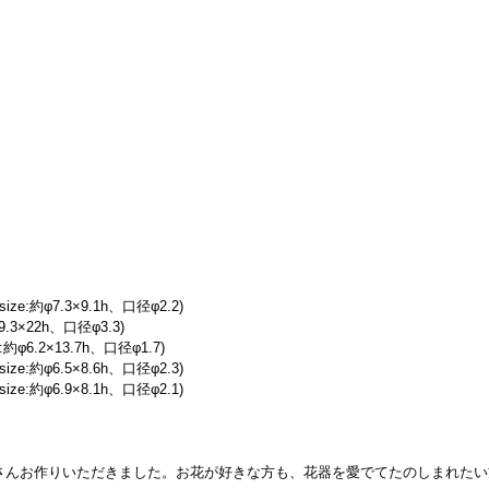
e:約φ7.3×9.1h、口径φ2.2)
.3×22h、口径φ3.3)
φ6.2×13.7h、口径φ1.7)
e:約φ6.5×8.6h、口径φ2.3)
e:約φ6.9×8.1h、口径φ2.1)
さんお作りいただきました。お花が好きな方も、花器を愛でてたのしまれたい