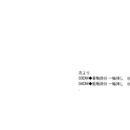
左より
03DM◆蒼釉掛分 一輪挿し　(size
04DM◆藍釉掛分 一輪挿し　(size
.