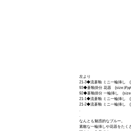
左より
21-3◆流蒼釉 ミニ一輪挿し　(siz
93◆蒼釉掛分 花器　(size:約φ9
92◆蒼釉掛分 一輪挿し　(size:約
21-1◆流蒼釉 ミニ一輪挿し　(siz
21-2◆流蒼釉 ミニ一輪挿し　(siz
.
.
なんとも魅惑的なブルー。
素敵な一輪挿しや花器をたく