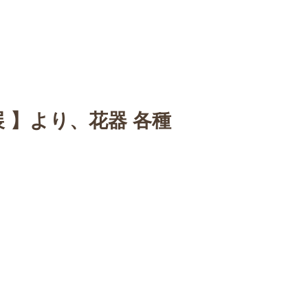
n
【Sophora20周年企画展 】
Gallery
Schedule
C
展 】より、花器 各種