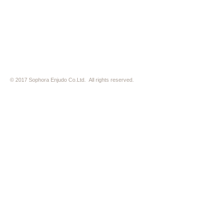
※ 駐車場はございません。近隣のコインパーキングをご利用下さい
※ HP内の全ての写真の無断転用・無断転載は、禁止いたします
© 2017 Sophora Enjudo Co.Ltd. All rights reserved.