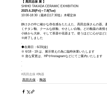
【 髙田志保 展 】
SHIHO TAKADA CERAMIC EXHIBITION
2025.6.20(Fri)～7.8(Tue)
10:00-18:30（最終日17:30迄）木曜定休
. 
静けさの中に確かな存在感をたたえた、髙田志保さんの器。
くチタン釉、クールな鉄釉、やさしい白釉。どの釉薬の表情
小鉢から大鉢、そして茶器や花器まで。使うほどに心がほど
※終了しました
. 
◆在廊日：6/20(金)                 
※ 6/18・19 は、展示替えの為に臨時休業いたします
※ 急な変更は、HPやInstagramなどにてご案内いたします
.
.
.
#髙田志保
#陶器
髙田志保
陶器