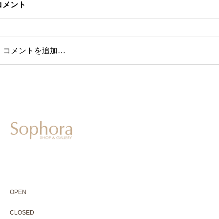
コメント
コメントを追加…
604-0931
京都市中京区二条通寺町東入ル榎木町77-1 延寿堂ビル1F
075-211-5552
enjyudo-gallery@sophora.jp
OPEN 10:00-18:30（展覧会最終日17:30迄）
OPEN
10:00-18:30（Last day of exhibition -17:30）
CLOSED 木曜定休・水曜不定休
CLOSED
Thursday +Wednesday, irregularly