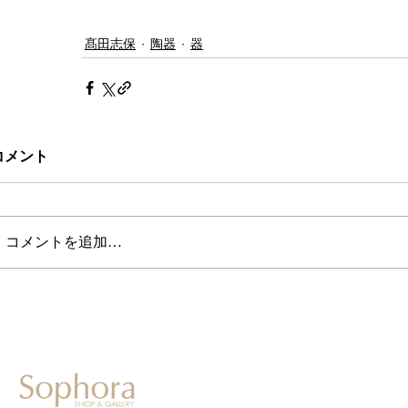
髙田志保
陶器
器
コメント
コメントを追加…