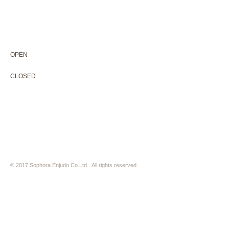
604-0931
京都市中京区二条通寺町東入ル榎木町77-1 延寿堂ビル1F
075-211-5552
enjyudo-gallery@sophora.jp
OPEN 10:00-18:30（展覧会最終日17:30迄）
OPEN
10:00-18:30（Last day of exhibition -17:30）
CLOSED 木曜定休・水曜不定休
CLOSED
Thursday +Wednesday, irregularly
※ 駐車場はございません。近隣のコインパーキングをご利用下さい
※ HP内の全ての写真の無断転用・無断転載は、禁止いたします
© 2017 Sophora Enjudo Co.Ltd. All rights reserved.