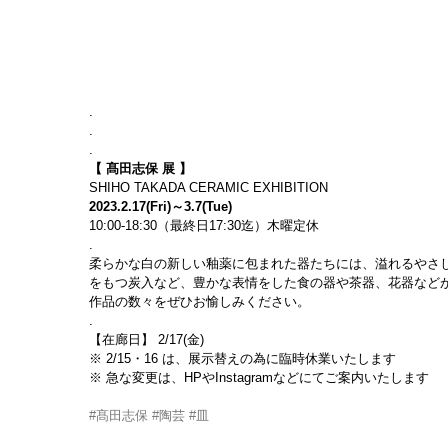
.
.
.
【 髙田志保 展 】
SHIHO TAKADA CERAMIC EXHIBITION
2023.2.17(Fri)～3.7(Tue)
10:00-18:30（最終日17:30迄）木曜定休
.
柔らかな白の新しい釉薬に包まれた器たちには、溢れるやさ
をもつ炭入など、豊かな表情をした食の器や茶器、花器など
作品の数々をぜひお愉しみください。
.
【在廊日】 2/17(金)
※ 2/15・16 は、展示替えの為に臨時休業いたします
※ 急な変更は、HPやInstagramなどにてご案内いたします
#髙田志保
#陶芸
#皿