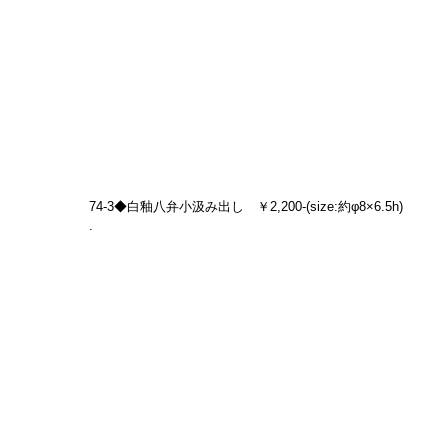
74-3◆白釉八弁小汲み出し　￥2,200-(size:約φ8×6.5h)
.