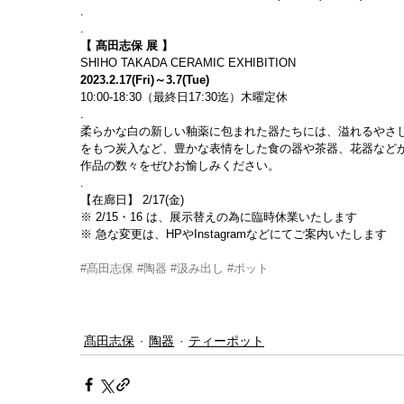
.
.
【 髙田志保 展 】
SHIHO TAKADA CERAMIC EXHIBITION
2023.2.17(Fri)～3.7(Tue)
10:00-18:30（最終日17:30迄）木曜定休
.
柔らかな白の新しい釉薬に包まれた器たちには、溢れるやさ
をもつ炭入など、豊かな表情をした食の器や茶器、花器など
作品の数々をぜひお愉しみください。
.
【在廊日】 2/17(金)
※ 2/15・16 は、展示替えの為に臨時休業いたします
※ 急な変更は、HPやInstagramなどにてご案内いたします
#髙田志保
#陶器
#汲み出し
#ポット
髙田志保
陶器
ティーポット