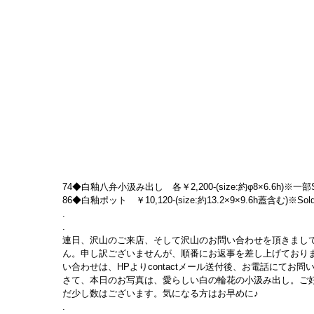
74◆白釉八弁小汲み出し　各￥2,200-(size:約φ8×6.6h)※一部So
86◆白釉ポット　￥10,120-(size:約13.2×9×9.6h蓋含む)※Sold
.
.
連日、沢山のご来店、そして沢山のお問い合わせを頂きまし
ん。申し訳ございませんが、順番にお返事を差し上げており
い合わせは、HPよりcontactメール送付後、お電話にてお
さて、本日のお写真は、愛らしい白の輪花の小汲み出し。ご
だ少し数はございます。気になる方はお早めに♪
.