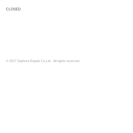
CLOSED 木曜定休・水曜不定休
CLOSED
Thursday +Wednesday, irregularly
※ 駐車場はございません。近隣のコインパーキングをご利用下さい
※ HP内の全ての写真の無断転用・無断転載は、禁止いたします
© 2017 Sophora Enjudo Co.Ltd. All rights reserved.