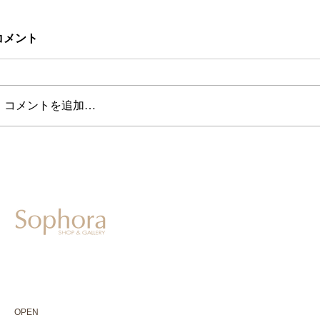
コメント
コメントを追加…
604-0931
京都市中京区二条通寺町東入ル榎木町77-1 延寿堂ビル1F
075-211-5552
enjyudo-gallery@sophora.jp
OPEN 10:00-18:30（展覧会最終日17:30迄）
OPEN
10:00-18:30（Last day of exhibition -17:30）