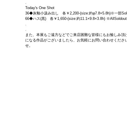
.
Today's One Shot
36◆灰釉小汲み出し　各￥2,200-(size:約φ7.8×5.8h)※一部Sold
66◆ハス(黒)　各￥1,650-(size:約11.1×9.8×3.8h) ※AllSo
.
.
また、本展もご遠方などでご来店困難な皆様にもお愉しみ頂け
になる作品がございましたら、お気軽にお問い合わせくださ
せ。