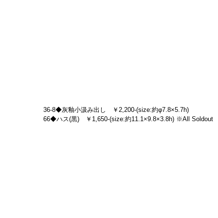
36-8◆灰釉小汲み出し　￥2,200-(size:約φ7.8×5.7h)
66◆ハス(黒)　￥1,650-(size:約11.1×9.8×3.8h) ※All Soldout