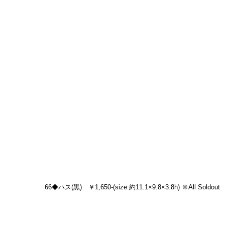
66◆ハス(黒)　￥1,650-(size:約11.1×9.8×3.8h) ※All Soldout