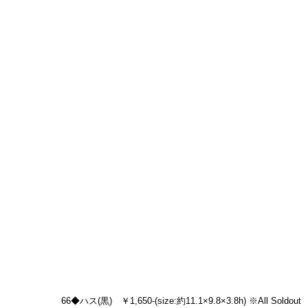
66◆ハス(黒)　￥1,650-(size:約11.1×9.8×3.8h) ※All Soldout