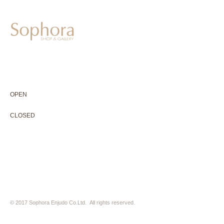
604-0931
京都市中京区二条通寺町東入ル榎木町77-1 延寿堂ビル1F
075-211-5552
enjyudo-gallery@sophora.jp
OPEN 10:00-18:30（展覧会最終日17:30迄）
OPEN
10:00-18:30（Last day of exhibition -17:30）
CLOSED 木曜定休・水曜不定休
CLOSED
Thursday +Wednesday, irregularly
※ 駐車場はございません。近隣のコインパーキングをご利用下さい
※ HP内の全ての写真の無断転用・無断転載は、禁止いたします
© 2017 Sophora Enjudo Co.Ltd. All rights reserved.