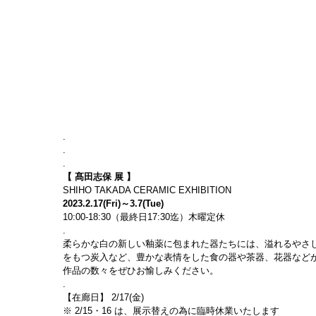
.
.
.
【 髙田志保 展 】
SHIHO TAKADA CERAMIC EXHIBITION
2023.2.17(Fri)～3.7(Tue)
10:00-18:30（最終日17:30迄）木曜定休
.
柔らかな白の新しい釉薬に包まれた器たちには、溢れるやさ
をもつ炭入など、豊かな表情をした食の器や茶器、花器など
作品の数々をぜひお愉しみください。
.
【在廊日】 2/17(金)
※ 2/15・16 は、展示替えの為に臨時休業いたします