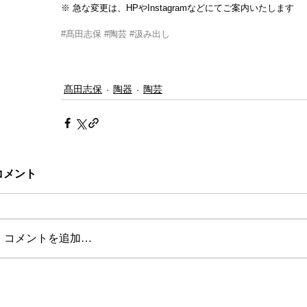
※ 急な変更は、HPやInstagramなどにてご案内いたします
#髙田志保
#陶芸
#汲み出し
髙田志保
陶器
陶芸
コメント
コメントを追加…