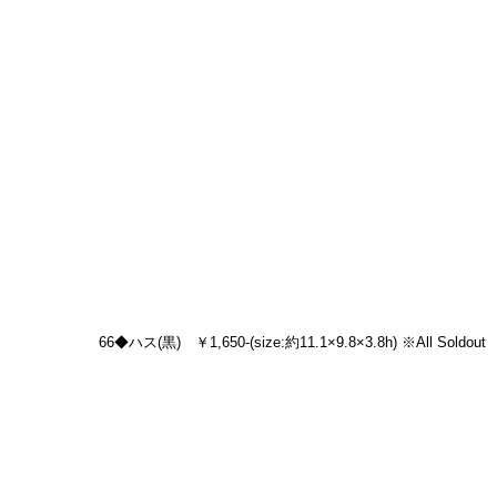
66◆ハス(黒)　￥1,650-(size:約11.1×9.8×3.8h) ※All Soldout