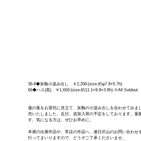
36-8◆灰釉小汲み出し　￥2,200-(size:約φ7.8×5.7h)
66◆ハス(黒)　￥1,650-(size:約11.1×9.8×3.8h) ※All Soldout
.
蓮の葉をお茶托に見立て、灰釉の小汲み出しを合わせてみま
売いたしました。近日、追加入荷の予定をしております。葉
す。気になる方は、ぜひお早めに。
.
本展の出展作品や、常設の作品へ、連日沢山のお問い合わせ
行ってまいりますので、どうぞご了承くださいませ。