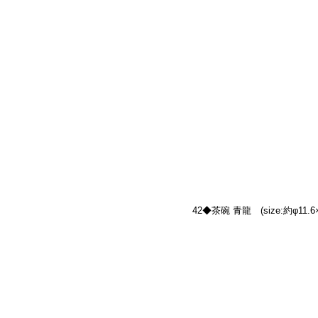
42◆茶碗 青龍　(size:約φ11.6×