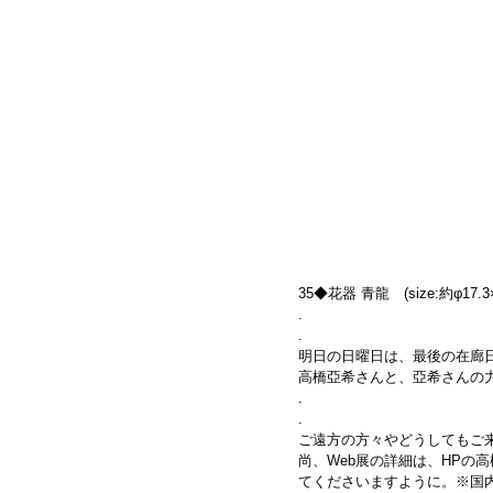
35◆花器 青龍　(size:約φ17.3×
.
.
明日の日曜日は、最後の在廊
高橋亞希さんと、亞希さんの
.
.
ご遠方の方々やどうしてもご
尚、Web展の詳細は、HPの高
てくださいますように。※国