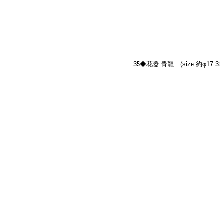
35◆花器 青龍　(size:約φ17.3×