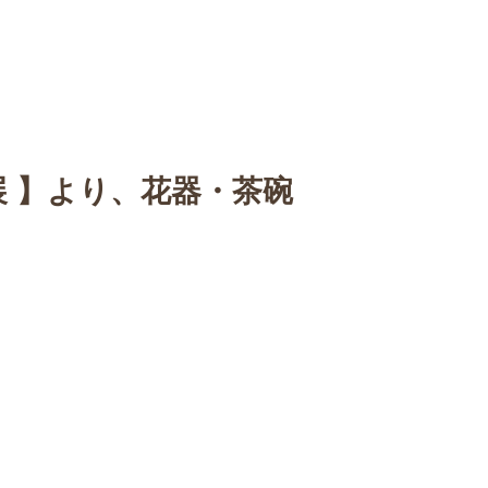
n
【Sophora20周年企画展 】
Gallery
Schedule
C
展 】より、花器・茶碗