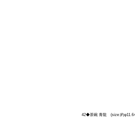
42◆茶碗 青龍　(size:約φ11.6×