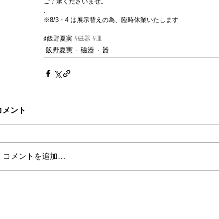
ご了承くださいませ。
.
※8/3・4 は展示替えの為、臨時休業いたします
♯飯野夏実 
#磁器
#皿
飯野夏実
磁器
器
コメント
コメントを追加…