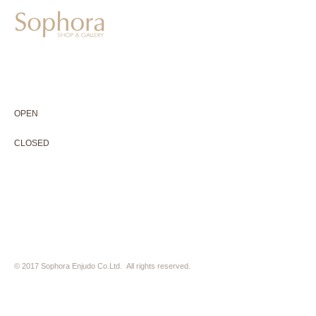
604-0931
京都市中京区二条通寺町東入ル榎木町77-1 延寿堂ビル1F
075-211-5552
enjyudo-gallery@sophora.jp
OPEN 10:00-18:30（展覧会最終日17:30迄）
OPEN
10:00-18:30（Last day of exhibition -17:30）
CLOSED 木曜定休・水曜不定休
CLOSED
Thursday +Wednesday, irregularly
※ 駐車場はございません。近隣のコインパーキングをご利用下さい
※ HP内の全ての写真の無断転用・無断転載は、禁止いたします
© 2017 Sophora Enjudo Co.Ltd. All rights reserved.