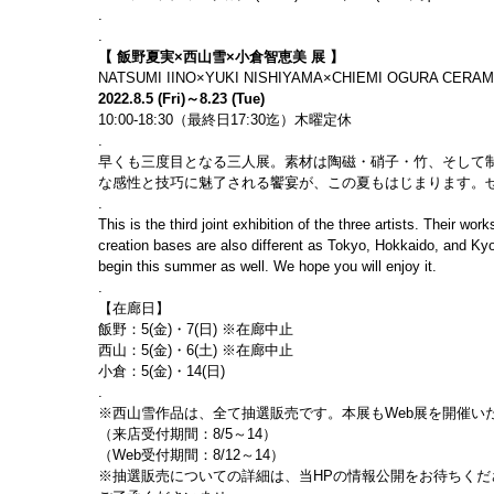
.
.
【 飯野夏実×西山雪×小倉智恵美 展 】
NATSUMI IINO×YUKI NISHIYAMA×CHIEMI OGURA CERAM
2022.8.5 (Fri)～8.23 (Tue)
10:00-18:30（最終日17:30迄）木曜定休
.
早くも三度目となる三人展。素材は陶磁・硝子・竹、そして
な感性と技巧に魅了される饗宴が、この夏もはじまります。
.
This is the third joint exhibition of the three artists. Their w
creation bases are also different as Tokyo, Hokkaido, and Kyoto.
begin this summer as well. We hope you will enjoy it.
.
【在廊日】
飯野：5(金)・7(日) ※在廊中止
西山：5(金)・6(土) ※在廊中止
小倉：5(金)・14(日)
.
※西山雪作品は、全て抽選販売です。本展もWeb展を開催い
（来店受付期間：8/5～14）
（Web受付期間：8/12～14）
※抽選販売についての詳細は、当HPの情報公開をお待ちく