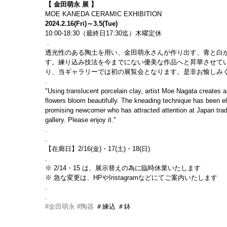
【 金田萌永 展 】
MOE KANEDA CERAMIC EXHIBITION
2024.2.16(Fri)～3.5(Tue)
10:00-18:30（最終日17:30迄）木曜定休
 .
透光性のある陶土を用い、金田萌永さんが作り出す、青と白
す。練り込み技法を今までにない優美な作品へと昇華させて
り、当ギャラリーでは初の展覧会となります。是非お愉しみ
.
"Using translucent porcelain clay, artist Moe Nagata creates a
flowers bloom beautifully. The kneading technique has been el
promising newcomer who has attracted attention at Japan traditio
gallery. Please enjoy it."
.
.
【在廊日】2/16(金)・17(土)・18(日)
.
※ 
2/14
・15 は、展示替えの為に臨時休業いたします
※ 急な変更は、HPやInstagramなどにてご案内いたします
.
.
#金田萌永
#陶器
 ＃練込 ＃鉢