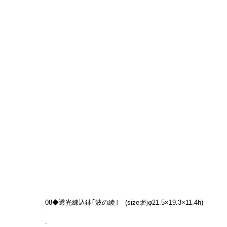
08◆透光練込鉢｢波の綾｣　(size:約φ21.5×19.3×11.4h)
.
.