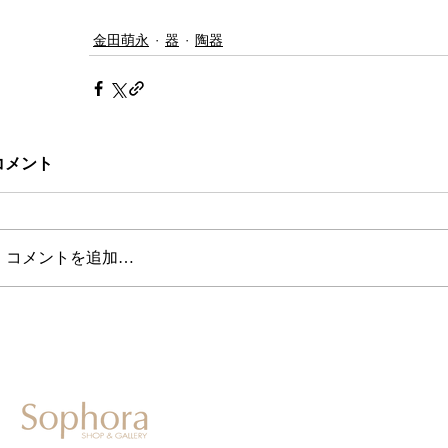
金田萌永
器
陶器
コメント
コメントを追加…