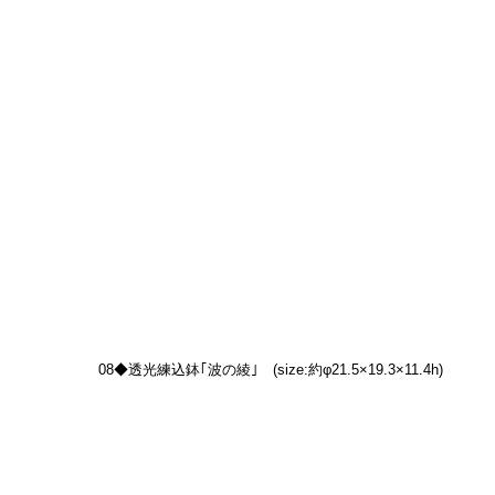
08◆透光練込鉢｢波の綾｣　(size:約φ21.5×19.3×11.4h)