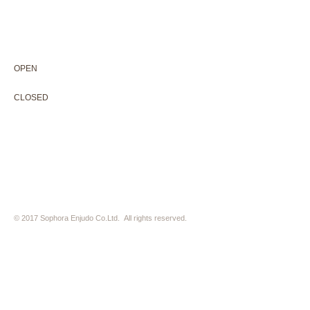
604-0931
京都市中京区二条通寺町東入ル榎木町77-1 延寿堂ビル1F
075-211-5552
enjyudo-gallery@sophora.jp
OPEN 10:00-18:30（展覧会最終日17:30迄）
OPEN
10:00-18:30（Last day of exhibition -17:30）
CLOSED 木曜定休・水曜不定休
CLOSED
Thursday +Wednesday, irregularly
※ 駐車場はございません。近隣のコインパーキングをご利用下さい
※ HP内の全ての写真の無断転用・無断転載は、禁止いたします
© 2017 Sophora Enjudo Co.Ltd. All rights reserved.