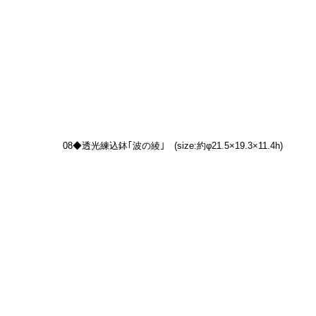
08◆透光練込鉢｢波の綾｣　(size:約φ21.5×19.3×11.4h)