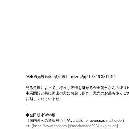
08◆透光練込鉢｢波の綾｣　(size:約φ21.5×19.3×11.4h)
.
見る角度によって、様々な表情を魅せる金田萌永さんの練り
本展開始と共に沢山の方にお越し頂き、完売のお品も多くご
お越しくださいませ。
.
.
◆金田萌永Web展
（国内外への通販対応可/Available for overseas mail order)
⇒【
https://www.sophora.jp/moekaneda2024-exhibition
】