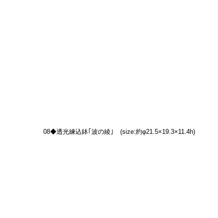
08◆透光練込鉢｢波の綾｣　(size:約φ21.5×19.3×11.4h)