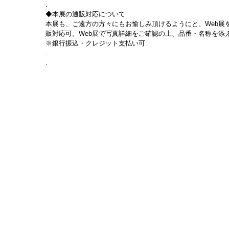
.
◆本展の通販対応について
本展も、ご遠方の方々にもお愉しみ頂けるようにと、Web展
販対応可。Web展で写真詳細をご確認の上、品番・名称を添えて 
※銀行振込・クレジット支払い可
.
.