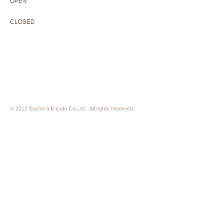
OPEN
10:00-18:30（Last day of exhibition -17:30）
CLOSED 木曜定休・水曜不定休
CLOSED
Thursday +Wednesday, irregularly
※ 駐車場はございません。近隣のコインパーキングをご利用下さい
※ HP内の全ての写真の無断転用・無断転載は、禁止いたします
© 2017 Sophora Enjudo Co.Ltd. All rights reserved.