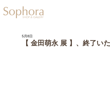
Exhibition
【Sophora20周年企
5月8日
【 金田萌永 展 】、終了い