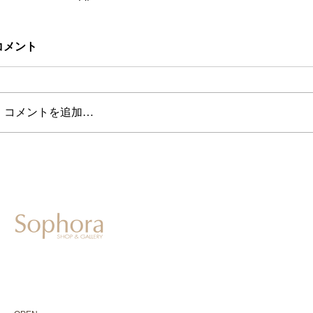
コメント
コメントを追加…
604-0931
京都市中京区二条通寺町東入ル榎木町77-1 延寿堂ビル1F
075-211-5552
enjyudo-gallery@sophora.jp
OPEN 10:00-18:30（展覧会最終日17:30迄）