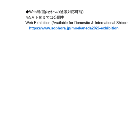
.
.
◆Web展(国内外への通販対応可能)
※5月下旬までは公開中
Web Exhibition (Available for Domestic & International Shippi
→
https://www.sophora.jp/moekaneda2026-exhibition
.
.