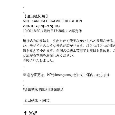
.
.
【 金田萌永 展 】
MOE KANEDA CERAMIC EXHIBITION
2026.4.17(Fri)～5.5(Tue)
10:00-18:30（最終日17:30迄）木曜定休
.
練り込みの技法を、やわらかく優美なかたちへと昇華させる
い、モザイクのような景色が広がります。ひとつひとつの器
情を変えてゆきます。全国の伝統工芸展でも注目を集める、
が広がる本展をお愉しみください。
※終了いたしました。
.
.
※ 急な変更は、HPやInstagramなどにてご案内いたします
.
.
#金田萌永
#練込
#透光練込
金田萌永
陶芸