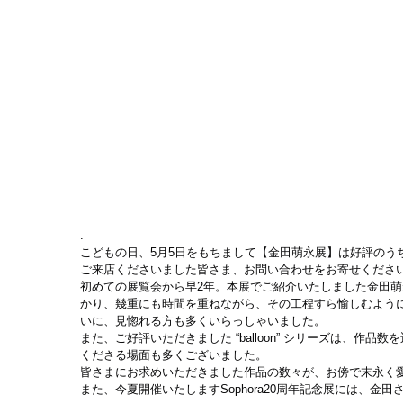
.
こどもの日、5月5日をもちまして【金田萌永展】は好評のう
ご来店くださいました皆さま、お問い合わせをお寄せくださ
初めての展覧会から早2年。本展でご紹介いたしました金田
かり、幾重にも時間を重ねながら、その工程すら愉しむよう
いに、見惚れる方も多くいらっしゃいました。
また、ご好評いただきました “balloon” シリーズは、
くださる場面も多くございました。
皆さまにお求めいただきました作品の数々が、お傍で末永く
また、今夏開催いたしますSophora20周年記念展には、金