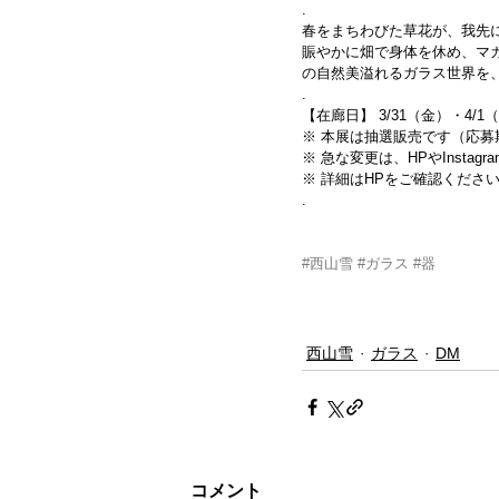
.
春をまちわびた草花が、我先
賑やかに畑で身体を休め、マ
の自然美溢れるガラス世界を
.
【在廊日】 3/31（金）・4/1
※ 本展は抽選販売です（応募期間
※ 急な変更は、HPやInsta
※ 詳細はHPをご確認くださ
.
#西山雪
#ガラス
#器
西山雪
ガラス
DM
コメント