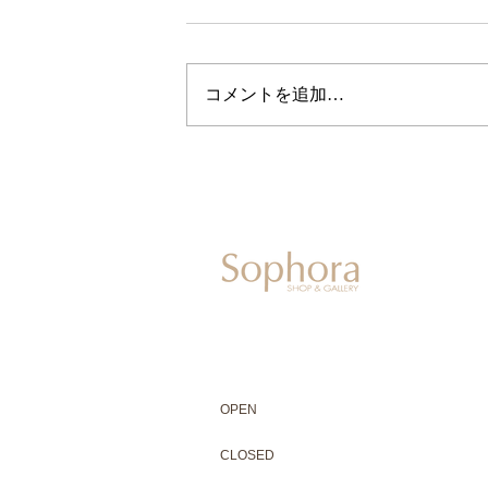
コメントを追加…
604-0931
京都市中京区二条通寺町東入ル榎木町77-1 延
075-211-5552
enjyudo-gallery@sophora.jp
OPEN 10:00-18:30（展覧会最終日17:3
OPEN
10:00-18:30（Last day of exhibit
CLOSED 木曜定休・水曜不定休
CLOSED
Thursday +Wednesday, irregularly
※ 駐車場はございません。近隣のコインパー