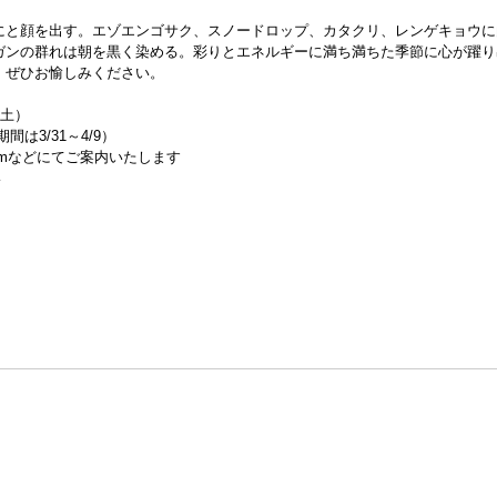
にと顔を出す。エゾエンゴサク、スノードロップ、カタクリ、レンゲキョウに
ガンの群れは朝を黒く染める。彩りとエネルギーに満ち満ちた季節に心が躍り
、ぜひお愉しみください。
（土）
は3/31～4/9）
gramなどにてご案内いたします
い