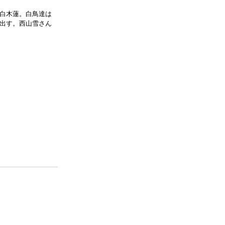
白木蓮。白鳥達は
出す。西山雪さん