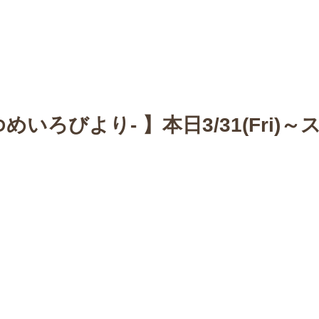
n
【Sophora20周年企画展 】
Gallery
Schedule
C
めいろびより- 】本日3/31(Fri)～