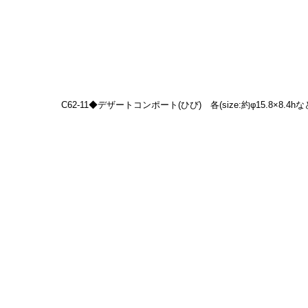
C62-11◆デザートコンポート(ひび)　各(size:約φ15.8×8.4hな