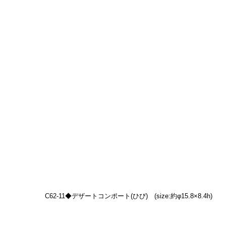
C62-11◆デザートコンポート(ひび)　(size:約φ15.8×8.4h)