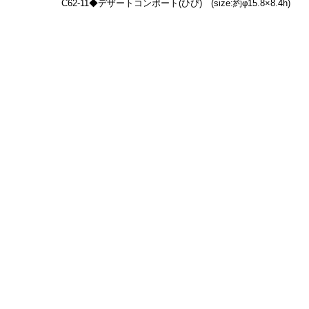
C62-11◆デザートコンポート(ひび)　(size:約φ15.8×8.4h)