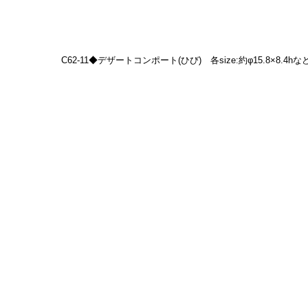
C62-11◆デザートコンポート(ひび)　各size:約φ15.8×8.4hなど