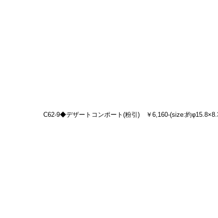
C62-9◆デザートコンポート(粉引)　￥6,160-(size:約φ15.8×8.3