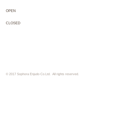
OPEN 10:00-18:30（展覧会最終日17:30迄）
OPEN
10:00-18:30（Last day of exhibition -17:30）
CLOSED 木曜定休・水曜不定休
CLOSED
Thursday +Wednesday, irregularly
※ 駐車場はございません。近隣のコインパーキングをご利用下さい
※ HP内の全ての写真の無断転用・無断転載は、禁止いたします
© 2017 Sophora Enjudo Co.Ltd. All rights reserved.