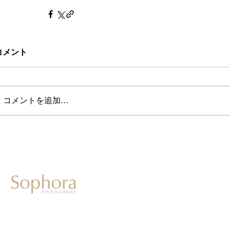
コメント
コメントを追加…
604-0931
京都市中京区二条通寺町東入ル榎木町77-1 延寿堂ビル1F
075-211-5552
enjyudo-gallery@sophora.jp