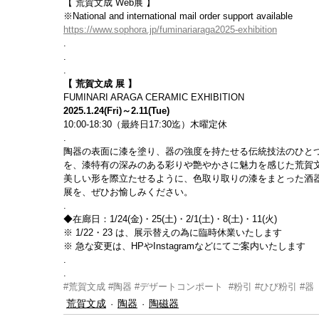
【 荒賀文成 Web展 】
※National and international mail order support available
https://www.sophora.jp/fuminariaraga2025-exhibition
.
.
.
【 荒賀文成 展 】
FUMINARI ARAGA CERAMIC EXHIBITION
2025.1.24(Fri)～2.11(Tue)
10:00-18:30（最終日17:30迄）木曜定休
. 
陶器の表面に漆を塗り、器の強度を持たせる伝統技法のひと
を、漆特有の深みのある彩りや艶やかさに魅力を感じた荒賀
美しい形を際立たせるように、色取り取りの漆をまとった酒
展を、ぜひお愉しみください。
. 
◆在廊日：1/24(金)・25(土)・2/1(土)・8(土)・11(火)      
※ 1/22・23 は、展示替えの為に臨時休業いたします
※ 急な変更は、HPやInstagramなどにてご案内いたします
.
.
#荒賀文成
#陶器
#デザートコンポート
#粉引
#ひび粉引
#器
荒賀文成
陶器
陶磁器