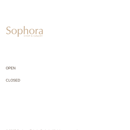
604-0931
京都市中京区二条通寺町東入ル榎木町77-1 延寿堂ビル1F
075-211-5552
enjyudo-gallery@sophora.jp
OPEN 10:00-18:30（展覧会最終日17:30迄）
OPEN
10:00-18:30（Last day of exhibition -17:30）
CLOSED 木曜定休・水曜不定休
CLOSED
Thursday +Wednesday, irregularly
※ 駐車場はございません。近隣のコインパーキングをご利用下さい
※ HP内の全ての写真の無断転用・無断転載は、禁止いたします