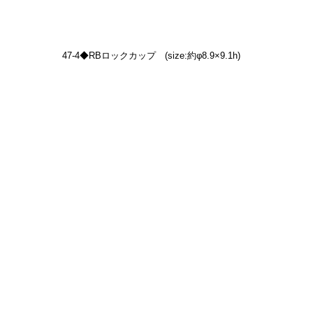
47-4◆RBロックカップ　(size:約φ8.9×9.1h)