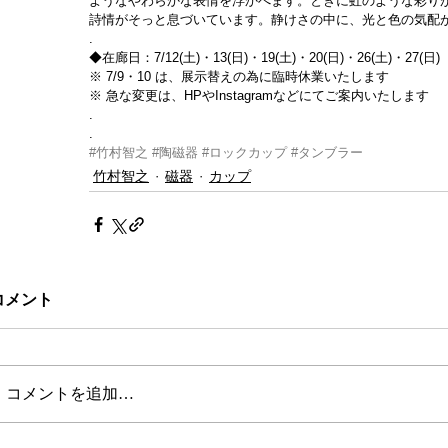
ようなやわらかな表情を浮かべます。ときに虹のような彩り
詩情がそっと息づいています。静けさの中に、光と色の気配
.
◆在廊日：7/12(土)・13(日)・19(土)・20(日)・26(土)・27(日)
※ 7/9・10 は、展示替えの為に臨時休業いたします
※ 急な変更は、HPやInstagramなどにてご案内いたします
.
.
#竹村智之
#陶磁器
#ロックカップ
#タンブラー
竹村智之
磁器
カップ
コメント
コメントを追加…