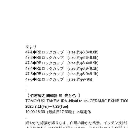
左より
47-1◆RBロックカップ　(size:約φ8.8×8.8h)
47-2◆RBロックカップ　(size:約φ8.6×8.9h)
47-3◆RBロックカップ　(size:約φ8.4×8.9h)
47-4◆RBロックカップ　(size:約φ8.9×9.1h)
47-5◆RBロックカップ　(size:約φ8.9×9.1h)
47-6◆RBロックカップ　(size:約φ9×9h)
.
.
【 竹村智之 陶磁器 展 -光と色- 】
TOMOYUKI TAKEMURA -hikari to iro- CERAMIC EXHIBITIO
2025.7.11(Fri)～7.29(Tue)
10:00-18:30（最終日17:30迄）木曜定休
.
細やかな線描が織りなす、白磁の静かな風景。イッチン技法に