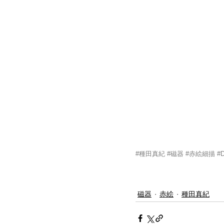
#種田真紀
#磁器
#赤絵細描
#
磁器
赤絵
種田真紀