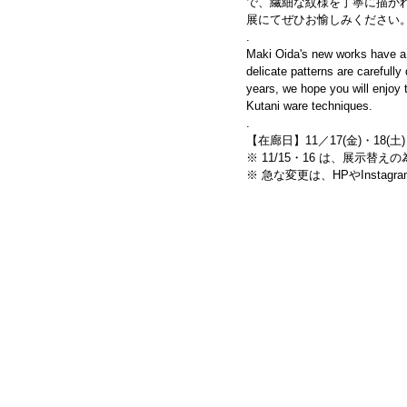
で、繊細な紋様を丁寧に描か
展にてぜひお愉しみください
.
Maki Oida's new works have a b
delicate patterns are carefully
years, we hope you will enjoy 
Kutani ware techniques.
.
【在廊日】11／17(金)・18(土)・
※ 11/15・16 は、展示替
※ 急な変更は、HPやInsta