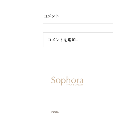
コメント
コメントを追加…
604-0931
京都市中京区二条通寺町東入ル榎木町77-1 延
075-211-5552
enjyudo-gallery@sophora.jp
OPEN 10:00-18:30（展覧会最終日17:3
OPEN
10:00-18:30（Last day of exhibit