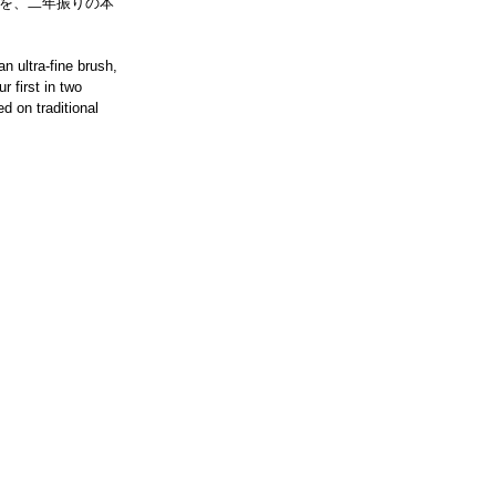
を、二年振りの本
n ultra-fine brush, 
r first in two 
d on traditional 