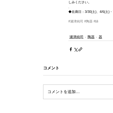
しみください。
.
◆在廊日：3/30(土)、4/6(土)・
#瀬津純司
#陶器
#鉢
瀬津純司
陶器
器
コメント
コメントを追加…