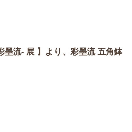
n
【Sophora20周年企画展 】
Gallery
Schedule
C
-彩墨流- 展 】より、彩墨流 五角鉢