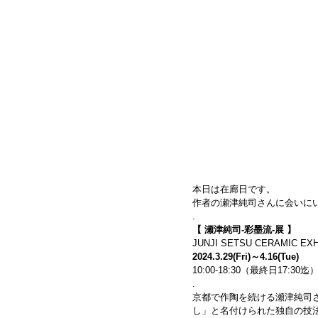
本日は在廊日です。
作者の瀬津純司さんに会いに
.
【 瀬津純司-彩墨流-展 】
JUNJI SETSU CERAMIC EXH
2024.3.29(Fri)～4.16(Tue)
10:00-18:30（最終日17:30
.
京都で作陶を続ける瀬津純司
し」と名付けられた独自の技