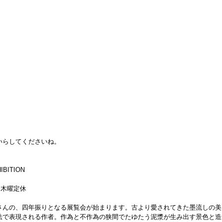
いらしてくださいね。
IBITION
迄）木曜定休
さんの、四年振りとなる展覧会が始まります。古より愛されてきた墨流しの美
法で表現される作者。作為と不作為の狭間でたゆたう泥漿が生み出す景色と造