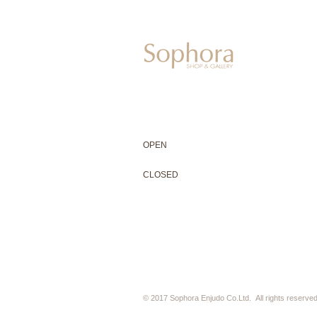
604-0931
京都市中京区二条通寺町東入ル榎木町77-1 延
075-211-5552
enjyudo-gallery@sophora.jp
OPEN 10:00-18:30（展覧会最終日17:3
OPEN
10:00-18:30（Last day of exhibit
CLOSED 木曜定休・水曜不定休
CLOSED
Thursday +Wednesday, irregularly
※ 駐車場はございません。近隣のコインパー
※ HP内の全ての写真の無断転用・無断転載
© 2017 Sophora Enjudo Co.Ltd. All rights reserved