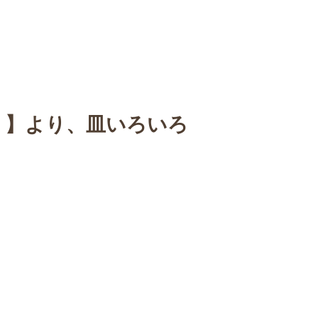
n
【Sophora20周年企画展 】
Gallery
Schedule
C
展 】より、皿いろいろ