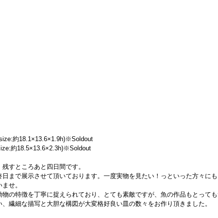
約18.1×13.6×1.9h)※Soldout
約18.5×13.6×2.3h)※Soldout
、残すところあと四日間です。
終日まで展示させて頂いております。一度実物を見たい！っといった方々にも
いませ。
動物の特徴を丁寧に捉えられており、とても素敵ですが、魚の作品もとっても
い、繊細な描写と大胆な構図が大変格好良い皿の数々をお作り頂きました。