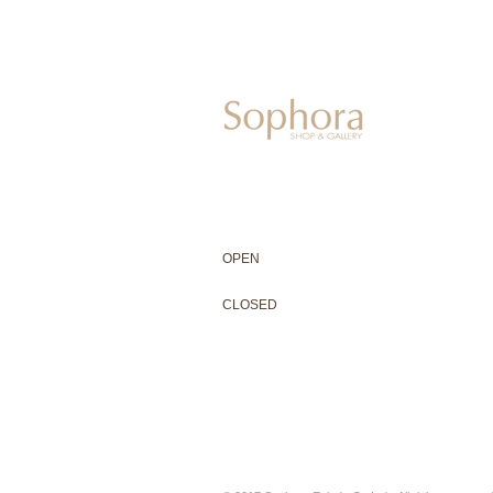
604-0931
京都市中京区二条通寺町東入ル榎木町77-1 延
075-211-5552
enjyudo-gallery@sophora.jp
OPEN 10:00-18:30（展覧会最終日17:3
OPEN
10:00-18:30（Last day of exhibit
CLOSED 木曜定休・水曜不定休
CLOSED
Thursday +Wednesday, irregularly
※ 駐車場はございません。近隣のコインパー
※ HP内の全ての写真の無断転用・無断転載