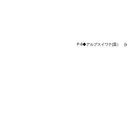
P-8◆アルプスイワナ(皿）　(size: