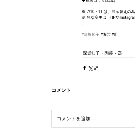
◆在廊日：7/12(金)
.
※ 7/10・11 は、展示替え
※ 急な変更は、HPやInsta
.
.
#深堀知子
#陶芸
#皿
深堀知子
陶芸
器
コメント
コメントを追加…