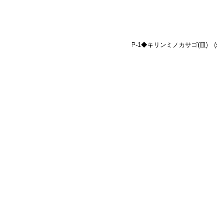
P-1◆キリンミノカサゴ(皿)　(size: