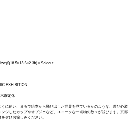
約18.5×13.6×2.3h)※Soldout
C EXHIBITION
迄）木曜定休
ように使い、まるで絵本から飛び出した世界を見ているかのような、遊び心溢
レンジしたカップやオブジェなど、ユニークな一点物の数々が並びます。京都
群をぜひお愉しみください。