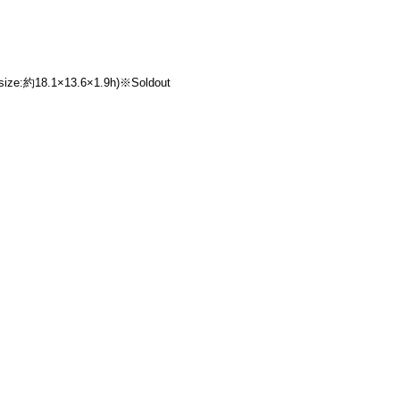
約18.1×13.6×1.9h)※Soldout