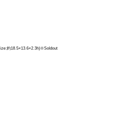
約18.5×13.6×2.3h)※Soldout