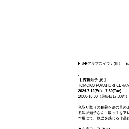
P-8◆アルプスイワナ(皿）　(size:
.
.
【 深堀知子 展 】
TOMOKO FUKAHORI CERAMI
2024.7.12(Fri)～7.30(Tue)
10:00-18:30（最終日17:30
.
色取り取りの釉薬を絵の具の
る深堀知子さん。取っ手をア
本展にて、物語を感じる作品
.