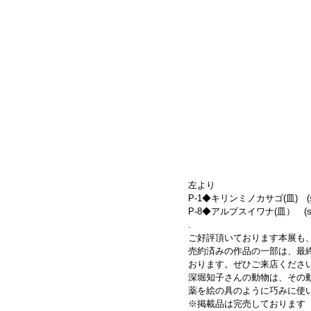
左より
P-1◆キリンミノカサゴ(皿)　(size:
P-8◆アルプスイワナ(皿）　(size:
.
ご好評頂いております本展も
売約済みの作品の一部は、最
おります。ぜひご来店くださ
深堀知子さんの動物は、その
薬を絵の具のように巧みに使
※掲載品は完売しております