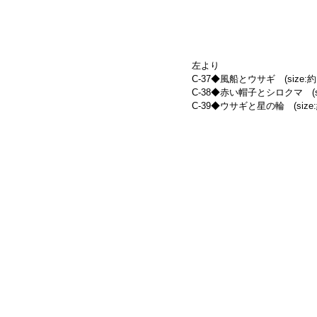
左より
C-37◆風船とウサギ　(size:約10.
C-38◆赤い帽子とシロクマ　(size:
C-39◆ウサギと星の輪　(size:約13