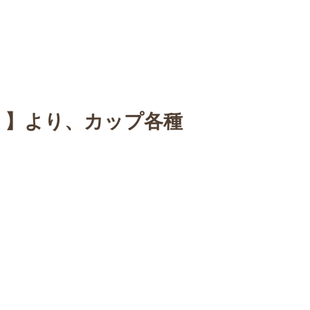
n
【Sophora20周年企画展 】
Gallery
Schedule
C
展 】より、カップ各種