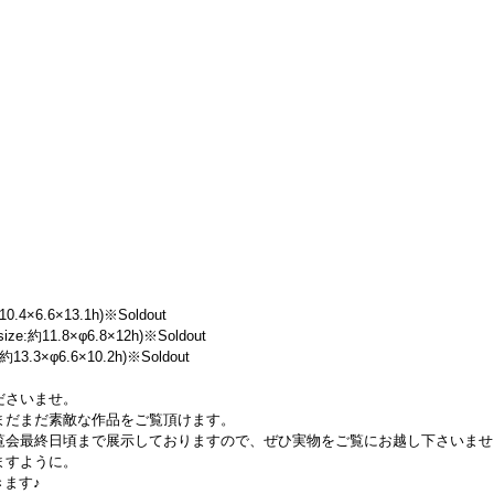
4×6.6×13.1h)※Soldout
約11.8×φ6.8×12h)※Soldout
.3×φ6.6×10.2h)※Soldout
ださいませ。
まだまだ素敵な作品をご覧頂けます。
覧会最終日頃まで展示しておりますので、ぜひ実物をご覧にお越し下さいませ
ますように。
きます♪