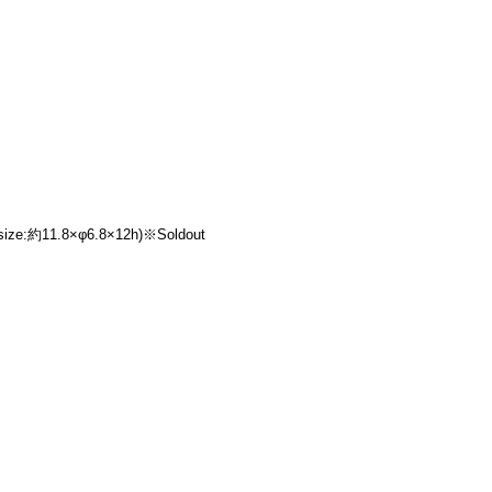
約11.8×φ6.8×12h)※Soldout