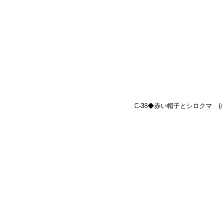
C-38◆赤い帽子とシロクマ　(size: