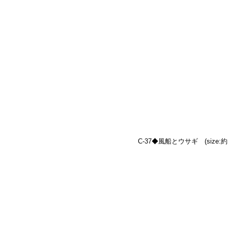
C-37◆風船とウサギ　(size:約10.