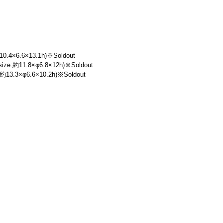
4×6.6×13.1h)※Soldout
約11.8×φ6.8×12h)※Soldout
.3×φ6.6×10.2h)※Soldout