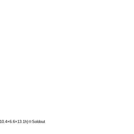
4×6.6×13.1h)※Soldout