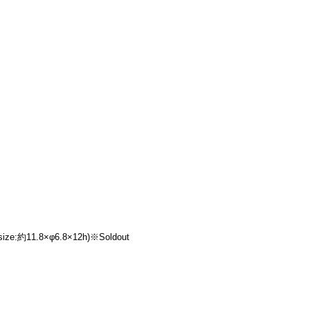
約11.8×φ6.8×12h)※Soldout