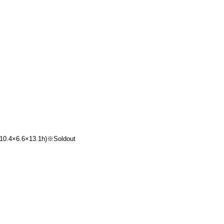
4×6.6×13.1h)※Soldout