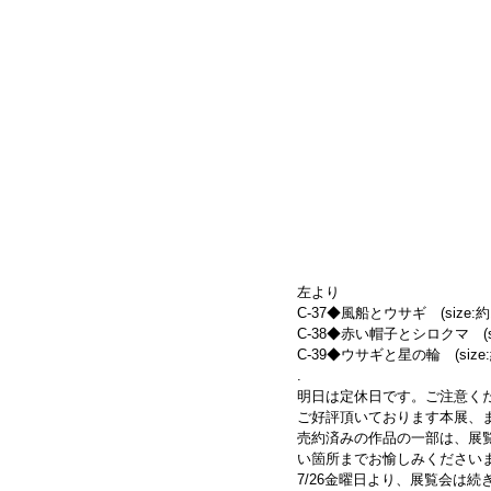
左より
C-37◆風船とウサギ　(size:約10.
C-38◆赤い帽子とシロクマ　(size:
C-39◆ウサギと星の輪　(size:約13
.
明日は定休日です。ご注意く
ご好評頂いております本展、
売約済みの作品の一部は、展
い箇所までお愉しみください
7/26金曜日より、展覧会は続