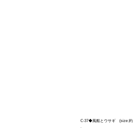
C-37◆風船とウサギ　(size:約10.
.
.